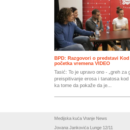
BPD: Razgovori o predstavi Kod 
početka vremena VIDEO
Tasić: To je upravo ono - „greh za g
preispitivanje erosa i tanatosa kod 
ka tome da pokaže da je...
Medijska kuća Vranje News
Jovana Jankovića Lunge 12/11