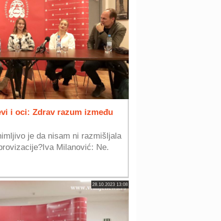
vi i oci: Zdrav razum između
imljivo je da nisam ni razmišljala
mprovizacije?Iva Milanović: Ne.
28.10.2023 13:08