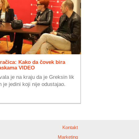
iračica: Kako da čovek bira
maskama VIDEO
ala je na kraju da je Greksin lik
 je jedini koji nije odustajao.
Kontakt
Marketing