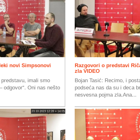
Neki novi Simpsonovi
Razgovori o predstavi Ričar
zla VIDEO
 predstavu, imali smo
Bojan Tasić: Recimo, i posta
 – odgovor“. Oni nas nešto
podseća nas da su i deca br
nesvesna pojma zla.Ana...
23.10.2023 12:26 » 14:05