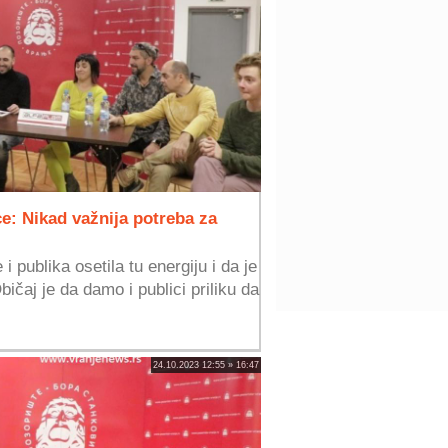
e: Nikad važnija potreba za
i publika osetila tu energiju i da je
ičaj je da damo i publici priliku da
24.10.2023 12:55 » 16:47