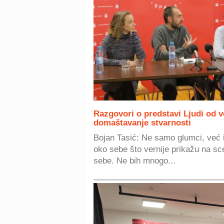
Razgovori o predstavi Ljudi od 
domaštavanje stvarnosti
Bojan Tasić: Ne samo glumci, već i 
oko sebe što vernije prikažu na sce
sebe. Ne bih mnogo...