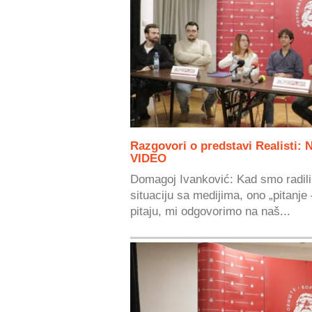
Razgovori o predstavi Realisti: 
VIDEO
Domagoj Ivanković: Kad smo radili
situaciju sa medijima, ono „pitanje
pitaju, mi odgovorimo na naš...