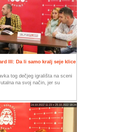
d III: Da li samo kralj seje klice
vka tog dečjeg igrališta na sceni
utalna na svoj način, jer su
24.10.2022 11:23 » 25.10.2022 18:28