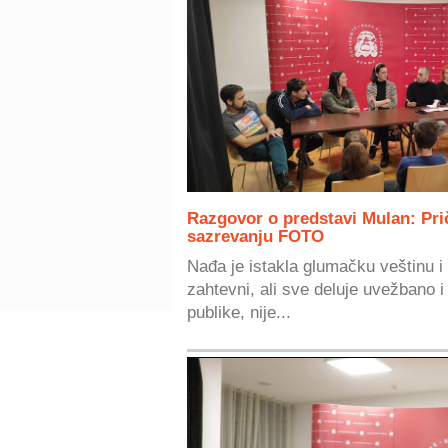
Razgovor o predstavi Mulan: Prič
sazrevanju FOTO
Nađa je istakla glumačku veštinu i
zahtevni, ali sve deluje uvežbano i 
publike, nije...