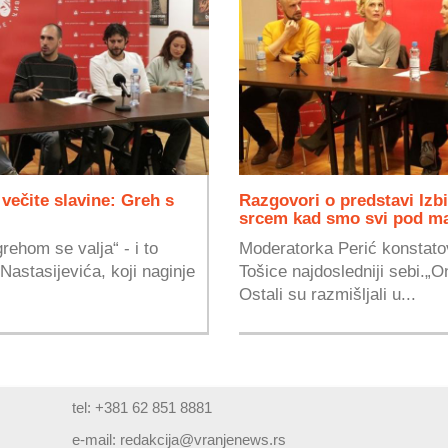
večite slavine: Greh s
Razgovori o predstavi Izb
srcem kad smo svi pod 
rehom se valja“ - i to
Moderatorka Perić konstatov
Nastasijevića, koji naginje
Tošice najdosledniji sebi.„On
Ostali su razmišljali u...
tel: +381 62 851 8881
e-mail:
redakcija@vranjenews.rs