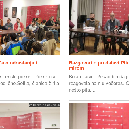
a o odrastanju i
Razgovori o predstavi Ptic
mirom
 scenski pokret. Pokreti su
Bojan Tasić: Rekao bih da je 
odlično.Sofija, članica žirija
reagovala na nju večeras. Ob
nešto pita....
27.10.2023 13:23 » 13:26