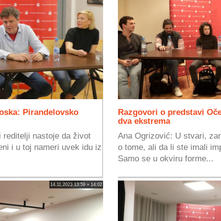
voska: Pirandelovsko
Razgovori o predstavi Oče
dva ekstrema
reditelji nastoje da život
Ana Ogrizović: U stvari, zan
ni i u toj nameri uvek idu iz
o tome, ali da li ste imali i
Samo se u okviru forme...
14.11.2023 13:59 » 14:02