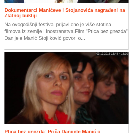
Dokumentarci Manićeve i Stojanovića nagrađeni na
Zlatnoj bukliji
Na ovogodišnji festival prijavljeno je više stotina
filmova iz zemlje i inostranstva.Film "Ptica bez gnezda"
Danijele Manić Stojilković govori o...
05.12.2018 12:48 » 18:10
Ptica bez gnezda: Priča Danijele Manić o