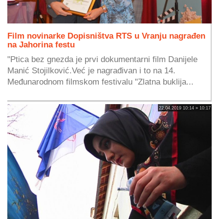
Film novinarke Dopisništva RTS u Vranju nagrađen
na Jahorina festu
"Ptica bez gnezda je prvi dokumentarni film Danijele
Manić Stojilković.Već je nagrađivan i to na 14.
Međunarodnom filmskom festivalu "Zlatna buklija...
22.04.2019 10:14 » 10:17