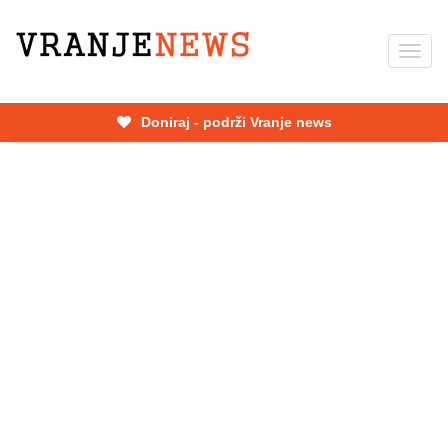
Skip
to
Toggl
main
navig
content
Doniraj - podrži Vranje news