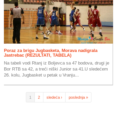
Poraz za brigu Jugbasketa, Morava nadigrala
Jastrebac (REZULTATI, TABELA)
Na tabeli vodi Rtanj iz Boljevca sa 47 bodova, drugi je
Bor RTB sa 42, a treći niški Junior sa 41.U sledećem
26. kolu, Jugbasket u petak u Vranju...
1
2
sledeća ›
poslednja »