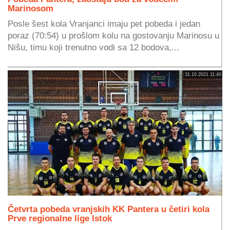
Marinosom
Posle šest kola Vranjanci imaju pet pobeda i jedan
poraz (70:54) u prošlom kolu na gostovanju Marinosu u
Nišu, timu koji trenutno vodi sa 12 bodova,...
31.10.2021 11:40
Četvrta pobeda vranjskih KK Pantera u četiri kola
Prve regionalne lige Istok