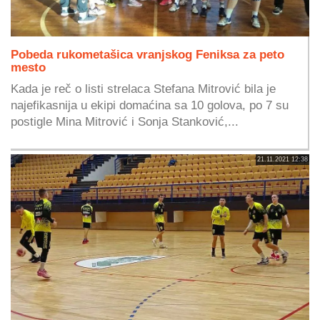
Pobeda rukometašica vranjskog Feniksa za peto
mesto
Kada je reč o listi strelaca Stefana Mitrović bila je
najefikasnija u ekipi domaćina sa 10 golova, po 7 su
postigle Mina Mitrović i Sonja Stanković,...
21.11.2021 12:38