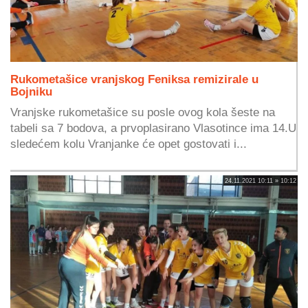
Rukometašice vranjskog Feniksa remizirale u
Bojniku
Vranjske rukometašice su posle ovog kola šeste na
tabeli sa 7 bodova, a prvoplasirano Vlasotince ima 14.U
sledećem kolu Vranjanke će opet gostovati i...
24.11.2021 10:11 » 10:12