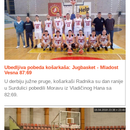
Ubedljiva pobeda košarkaša: Jugbasket - Mladost
Vesna 87:69
U derbiju južne pruge, košarkaši Radnika su dan ranije
u Surdulici pobedili Moravu iz Vladičinog Hana sa
82:69.
16.04.2018 23:38 » 23:40