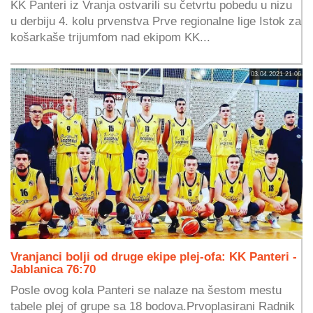
KK Panteri iz Vranja ostvarili su četvrtu pobedu u nizu
u derbiju 4. kolu prvenstva Prve regionalne lige Istok za
košarkaše trijumfom nad ekipom KK...
03.04.2021 21:06
Vranjanci bolji od druge ekipe plej-ofa: KK Panteri -
Jablanica 76:70
Posle ovog kola Panteri se nalaze na šestom mestu
tabele plej of grupe sa 18 bodova.Prvoplasirani Radnik