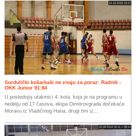
21.10.2018 13:27
Surdulički košarkaši ne znaju za poraz: Radnik -
OKK Junior 91:84
U poslednjoj utakmici 4. kola, koja je na programu u
nedelju od 17 časova, ekipa Dimitrovgrada dočekaće
Moravu iz Vladičinog Hana, drugi tim iz...
23.04.2018 00:11 » 00:14