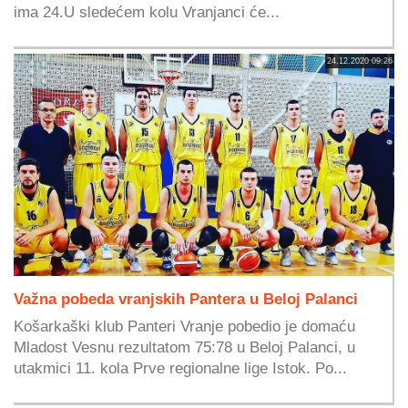
ima 24.U sledećem kolu Vranjanci će...
24.12.2020 09:26
Važna pobeda vranjskih Pantera u Beloj Palanci
Košarkaški klub Panteri Vranje pobedio je domaću
Mladost Vesnu rezultatom 75:78 u Beloj Palanci, u
utakmici 11. kola Prve regionalne lige Istok. Po...