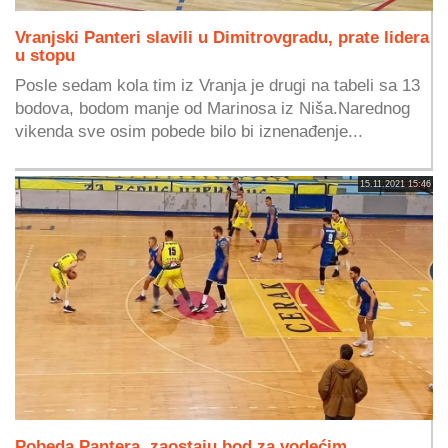
Vranjski Panteri slavili u Dimitrovgradu, prate lidera
u stopu
Posle sedam kola tim iz Vranja je drugi na tabeli sa 13
bodova, bodom manje od Marinosa iz Niša.Narednog
vikenda sve osim pobede bilo bi iznenađenje...
15.11.2021 15:46
Pobeda Pantera, zaostaju bod za vodećim