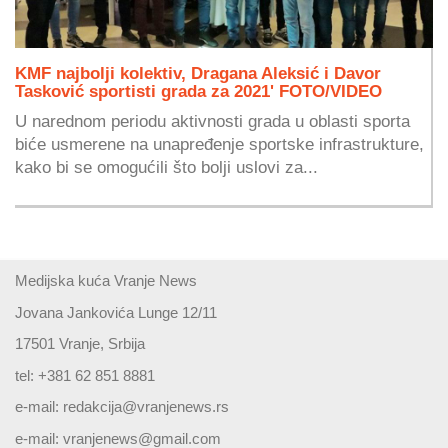
KMF najbolji kolektiv, Dragana Aleksić i Davor
Tasković sportisti grada za 2021' FOTO/VIDEO
U narednom periodu aktivnosti grada u oblasti sporta
biće usmerene na unapređenje sportske infrastrukture,
kako bi se omogućili što bolji uslovi za...
Medijska kuća Vranje News
Jovana Jankovića Lunge 12/11
17501 Vranje, Srbija
tel: +381 62 851 8881
e-mail:
redakcija@vranjenews.rs
e-mail:
vranjenews@gmail.com