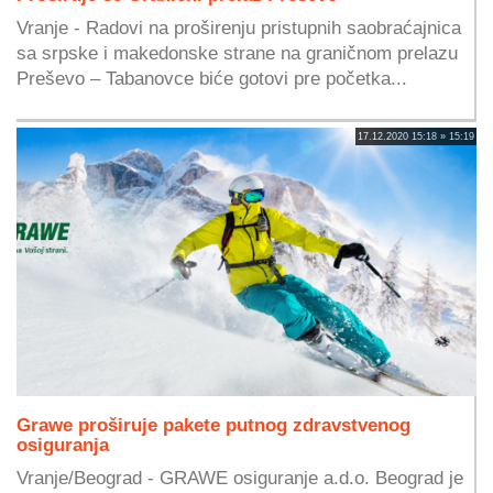
Vranje - Radovi na proširenju pristupnih saobraćajnica
sa srpske i makedonske strane na graničnom prelazu
Preševo – Tabanovce biće gotovi pre početka...
17.12.2020 15:18 » 15:19
Grawe proširuje pakete putnog zdravstvenog
osiguranja
Vranje/Beograd - GRAWE osiguranje a.d.o. Beograd je