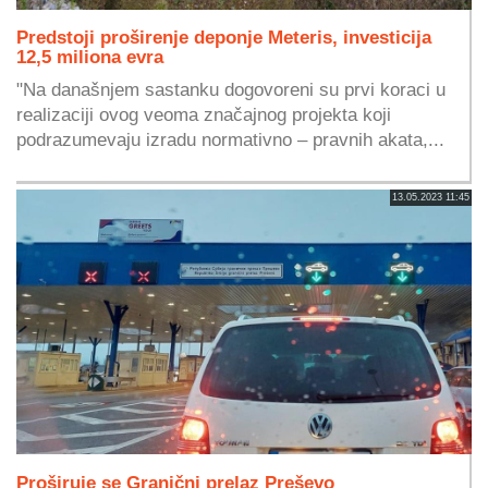
Predstoji proširenje deponje Meteris, investicija
12,5 miliona evra
"Na današnjem sastanku dogovoreni su prvi koraci u
realizaciji ovog veoma značajnog projekta koji
podrazumevaju izradu normativno – pravnih akata,...
13.05.2023 11:45
Proširuje se Granični prelaz Preševo