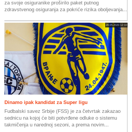
za svoje osiguranike proširilo paket putnog
zdravstvenog osiguranja za pokriće rizika oboljevanja...
28.05.2020 12:10
Dinamo ipak kandidat za Super ligu
Fudbalski savez Srbije (FSS) je za četvrtak zakazao
sednicu na kojoj će biti potvrđene odluke o sistemu
takmičenja u narednoj sezoni, a prema novim...