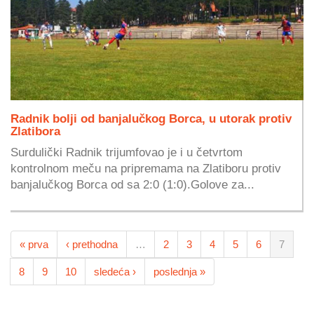
Radnik bolji od banjalučkog Borca, u utorak protiv
Zlatibora
Surdulički Radnik trijumfovao je i u četvrtom
kontrolnom meču na pripremama na Zlatiboru protiv
banjalučkog Borca od sa 2:0 (1:0).Golove za...
« prva
‹ prethodna
…
2
3
4
5
6
7
8
9
10
sledeća ›
poslednja »