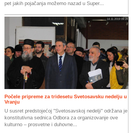
pet jakih pojačanja možemo nazad u Super...
14.11.2019 09:28
Počele pripreme za tridesetu Svetosavsku nedelju u
Vranju
U susret predstojećoj "Svetosavskoj nedelji" održana je
konstitutivna sednica Odbora za organizovanje ove
kulturno – prosvetne i duhovne...