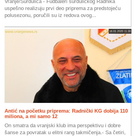
Vranje/Surdulica - Fudbaleri surduličkog Radnika
uspešno realizuju prvi deo priprema za predstojeću
polusezonu, poručili su iz redova ovog...
16.01.2020 11:30
Antić na početku priprema: Radnički KG dobija 110
miliona, a mi samo 12
On smatra da vranjski klub ima perspektivu i dobre
šanse za povratak u elitni rang takmičenja.- Sa četiri,