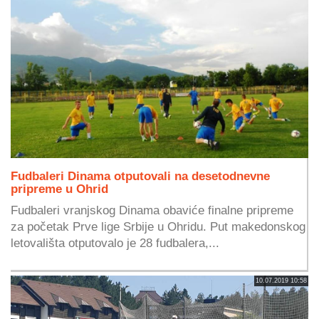
Fudbaleri Dinama otputovali na desetodnevne
pripreme u Ohrid
Fudbaleri vranjskog Dinama obaviće finalne pripreme
za početak Prve lige Srbije u Ohridu. Put makedonskog
letovališta otputovalo je 28 fudbalera,...
10.07.2019 10:58