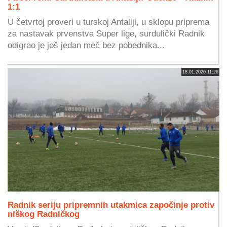
1:1
U četvrtoj proveri u turskoj Antaliji, u sklopu priprema
za nastavak prvenstva Super lige, surdulički Radnik
odigrao je još jedan meč bez pobednika...
18.01.2020 11:26
Radnik seriju pripremnih utakmica započinje protiv
niškog Radničkog