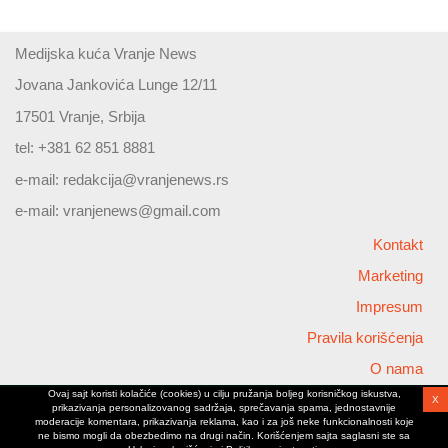
Medijska kuća Vranje News
Jovana Jankovića Lunge 12/11
17501 Vranje, Srbija
tel: +381 62 851 8881
e-mail:
redakcija@vranjenews.rs
e-mail:
vranjenews@gmail.com
Kontakt
Marketing
Impresum
Pravila korišćenja
O nama
Ovaj sajt koristi kolačiće (cookies) u cilju pružanja boljeg korisničkog iskustva,
X
Copyright © 2026 Vranjenews
prikazivanja personalizovanog sadržaja, sprečavanja spama, jednostavnije
All rights reserved
moderacije komentara, prikazivanja reklama, kao i za još neke funkcionalnosti koje
ne bismo mogli da obezbedimo na drugi način. Korišćenjem sajta saglasni ste sa
www.vranjenews.rs