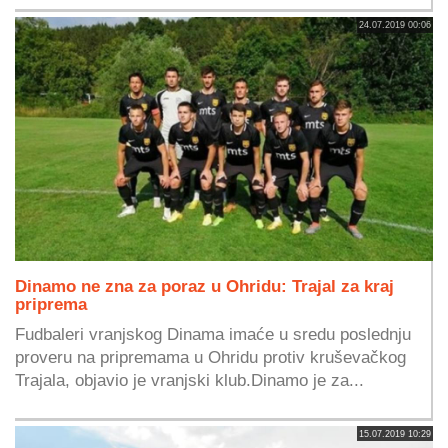
24.07.2019 00:06
Dinamo ne zna za poraz u Ohridu: Trajal za kraj
priprema
Fudbaleri vranjskog Dinama imaće u sredu poslednju
proveru na pripremama u Ohridu protiv kruševačkog
Trajala, objavio je vranjski klub.Dinamo je za...
15.07.2019 10:29