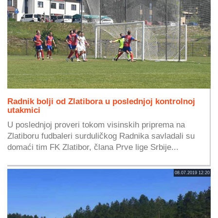
Radnik bolji od Zlatibora u poslednjoj kontrolnoj
utakmici
U poslednjoj proveri tokom visinskih priprema na
Zlatiboru fudbaleri surduličkog Radnika savladali su
domaći tim FK Zlatibor, člana Prve lige Srbije...
08.07.2019 12:20