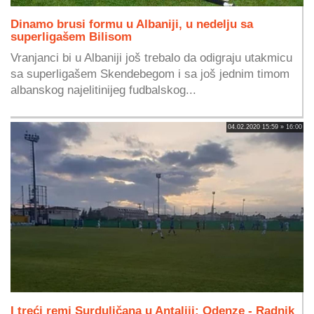
Dinamo brusi formu u Albaniji, u nedelju sa
superligašem Bilisom
Vranjanci bi u Albaniji još trebalo da odigraju utakmicu
sa superligašem Skendebegom i sa još jednim timom
albanskog najelitinijeg fudbalskog...
04.02.2020 15:59 » 16:00
I treći remi Surduličana u Antaliji: Odenze - Radnik