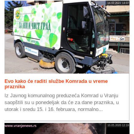
14.02.2022 14:07
Evo kako će raditi službe Komrada u vreme
praznika
Iz Javnog komunalnog preduzeća Komrad u Vranju
saopštili su u ponedeljak da će za dane praznika, u
utorak i sredu 15. i 16. februara, normalno...
10.05.2020 12:19