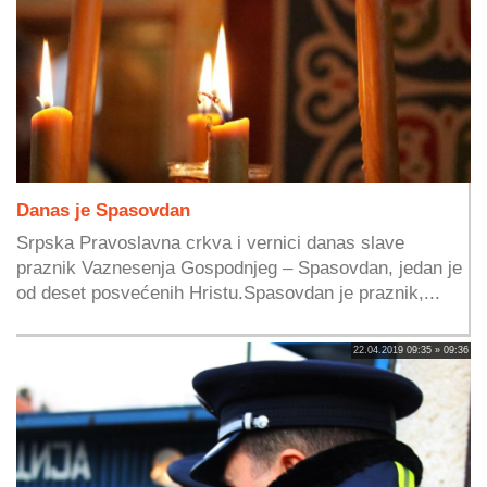
Danas je Spasovdan
Srpska Pravoslavna crkva i vernici danas slave
praznik Vaznesenja Gospodnjeg – Spasovdan, jedan je
od deset posvećenih Hristu.Spasovdan je praznik,...
22.04.2019 09:35 » 09:36