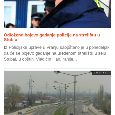
Odloženo bojevo gađanje policije na strelištu u
Stublu
Iz Policijske uprave u Vranju saopšteno je u ponedeljak
da će se bojevo gađanje na uređenom strelištu u selu
Stubal, u opštini Vladičin Han, ranije...
15.11.2018 15:28