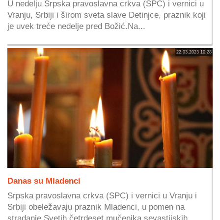
U nedelju Srpska pravoslavna crkva (SPC) i vernici u
Vranju, Srbiji i širom sveta slave Detinjce, praznik koji
je uvek treće nedelje pred Božić.Na...
22.03.2023 10:28
Danas su Mladenci
Srpska pravoslavna crkva (SPC) i vernici u Vranju i
Srbiji obeležavaju praznik Mladenci, u pomen na
stradanje Svetih četrdeset mučenika sevastijskih....