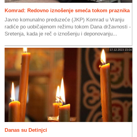
Komrad: Redovno iznošenje smeća tokom praznika
Javno komunalno preduzeće (JKP) Komrad u Vranju
radiće po uobičajenom režimu tokom Dana državnosti -
Sretenja, kada je reč o iznošenju i deponovanju...
17.12.2023 15:04
Danas su Detinjci