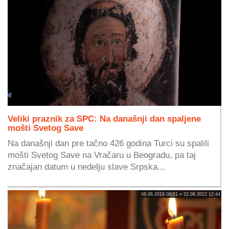
Veliki praznik za SPC: Na današnji dan spaljene
mošti Svetog Save
Na današnji dan pre tačno 426 godina Turci su spalili
mošti Svetog Save na Vračaru u Beogradu, pa taj
značajan datum u nedelju slave Srpska...
06.06.2019 08:51 » 22.08.2022 12:44