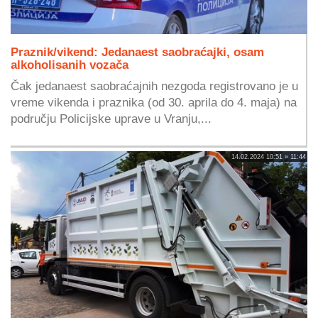
Praznik/vikend: Jedanaest saobraćajki, osam
alkoholisanih vozača
Čak jedanaest saobraćajnih nezgoda registrovano je u
vreme vikenda i praznika (od 30. aprila do 4. maja) na
području Policijske uprave u Vranju,...
14.02.2024 10:51 » 11:44