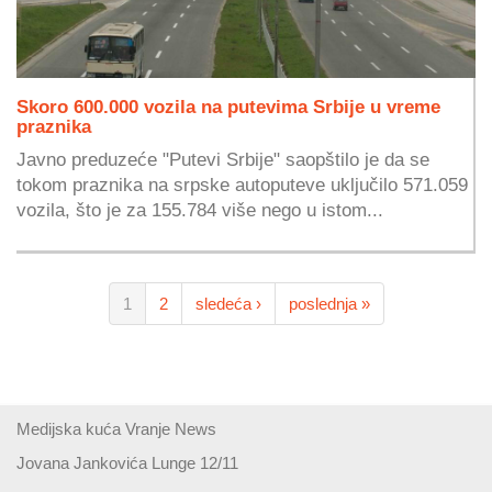
Skoro 600.000 vozila na putevima Srbije u vreme
praznika
Javno preduzeće "Putevi Srbije" saopštilo je da se
tokom praznika na srpske autoputeve uključilo 571.059
vozila, što je za 155.784 više nego u istom...
1
2
sledeća ›
poslednja »
Medijska kuća Vranje News
Jovana Jankovića Lunge 12/11