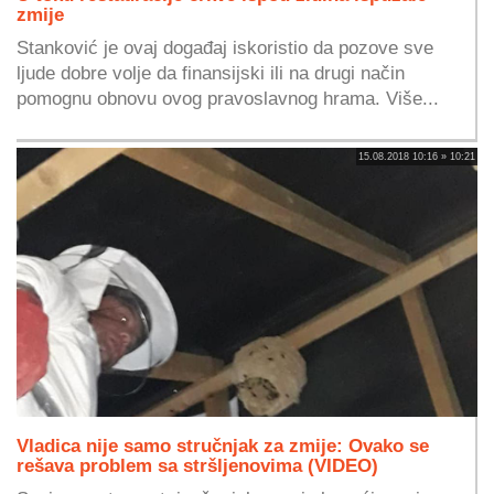
zmije
Stanković je ovaj događaj iskoristio da pozove sve
ljude dobre volje da finansijski ili na drugi način
pomognu obnovu ovog pravoslavnog hrama. Više...
15.08.2018 10:16 » 10:21
Vladica nije samo stručnjak za zmije: Ovako se
rešava problem sa stršljenovima (VIDEO)