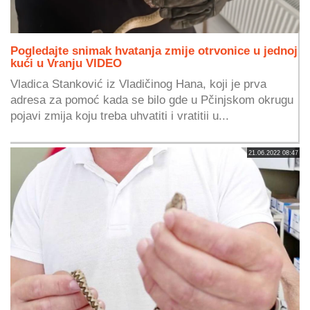
Pogledajte snimak hvatanja zmije otrvonice u jednoj
kući u Vranju VIDEO
Vladica Stanković iz Vladičinog Hana, koji je prva
adresa za pomoć kada se bilo gde u Pčinjskom okrugu
pojavi zmija koju treba uhvatiti i vratitii u...
21.06.2022 08:47