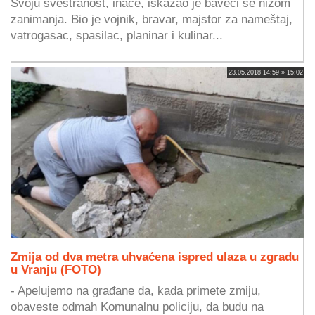
Svoju svestranost, inače, iskazao je baveći se nizom
zanimanja. Bio je vojnik, bravar, majstor za nameštaj,
vatrogasac, spasilac, planinar i kulinar...
23.05.2018 14:59 » 15:02
Zmija od dva metra uhvaćena ispred ulaza u zgradu
u Vranju (FOTO)
- Apelujemo na građane da, kada primete zmiju,
obaveste odmah Komunalnu policiju, da budu na