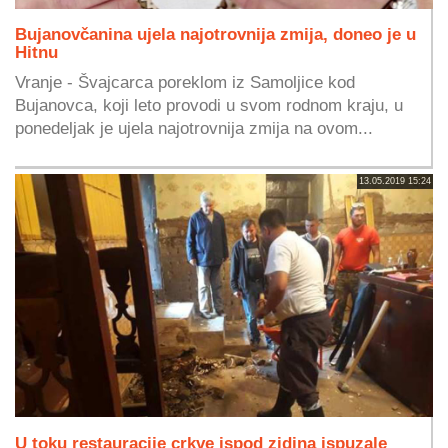
Bujanovčanina ujela najotrovnija zmija, doneo je u
Hitnu
Vranje - Švajcarca poreklom iz Samoljice kod
Bujanovca, koji leto provodi u svom rodnom kraju, u
ponedeljak je ujela najotrovnija zmija na ovom...
13.05.2019 15:24
U toku restauracije crkve ispod zidina ispuzale