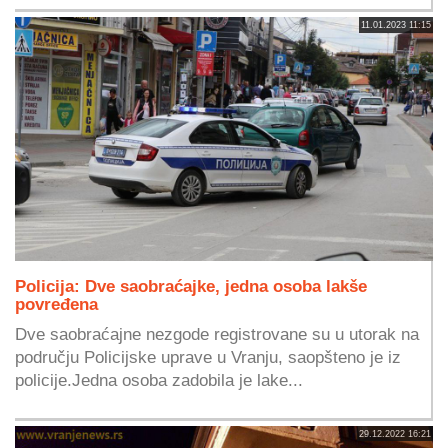
11.01.2023 11:15
Policija: Dve saobraćajke, jedna osoba lakše
povređena
Dve saobraćajne nezgode registrovane su u utorak na
području Policijske uprave u Vranju, saopšteno je iz
policije.Jedna osoba zadobila je lake...
29.12.2022 16:21