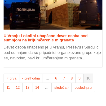
U Vranju i okolini uhapšeno devet osoba pod
sumnjom na krijumčarenje migranata
Devet osoba uhapšeno je u Vranju, Preševu i Surdulici
pod sumnjom da su pripadnici organizovane grupe koje
se, navodno, bavi krijumčarenjem migranata...
« prva
‹ prethodna
…
6
7
8
9
10
11
12
13
14
…
sledeća ›
poslednja »