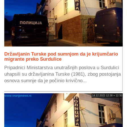
Državljanin Turske pod sumnjom da je krijumčario
migrante preko Surdulice
Pripadnici Ministarstva unutrašnjih poslova u Surdulici
uhapsili su državljanina Turske (1981), zbog postojanja
osnova sumnje da je počinio krivično...
14.12.2022 12:38 » 12:50