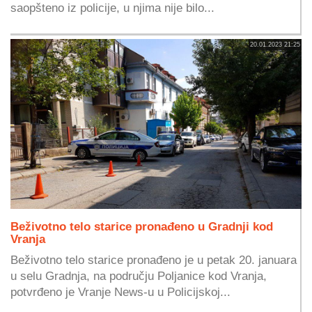
saopšteno iz policije, u njima nije bilo...
20.01.2023 21:25
Beživotno telo starice pronađeno u Gradnji kod
Vranja
Beživotno telo starice pronađeno je u petak 20. januara
u selu Gradnja, na području Poljanice kod Vranja,
potvrđeno je Vranje News-u u Policijskoj...