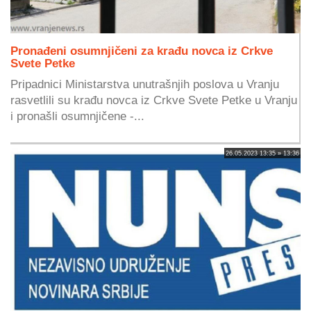
Pronađeni osumnjičeni za krađu novca iz Crkve
Svete Petke
Pripadnici Ministarstva unutrašnjih poslova u Vranju
rasvetlili su krađu novca iz Crkve Svete Petke u Vranju
i pronašli osumnjičene -...
26.05.2023 13:35 » 13:36