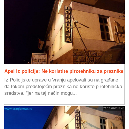
Apel iz policije: Ne koristite pirotehniku za praznike
Iz Policijske uprave u Vranju apelovali su na građane
da tokom predstojećih praznika ne koriste pirotehnička
sredstva, "jer na taj način mogu...
24.12.2022 14:40