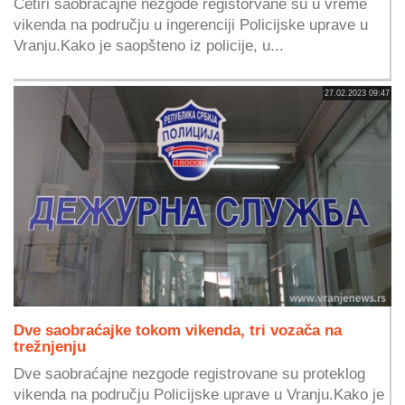
Četiri saobraćajne nezgode registorvane su u vreme
vikenda na području u ingerenciji Policijske uprave u
Vranju.Kako je saopšteno iz policije, u...
27.02.2023 09:47
Dve saobraćajke tokom vikenda, tri vozača na
trežnjenju
Dve saobraćajne nezgode registrovane su proteklog
vikenda na području Policijske uprave u Vranju.Kako je