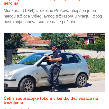
heroina
Muškarac (1954) iz okoline Preševa uhapšen je po
nalogu tužioca Višeg javnog tužilaštva u Vranju, "zbog
postojanja osnova sumnje da je počinio...
10.04.2023 10:08
Četiri saobraćajke tokom vikenda, dva vozača na
trežnjenju