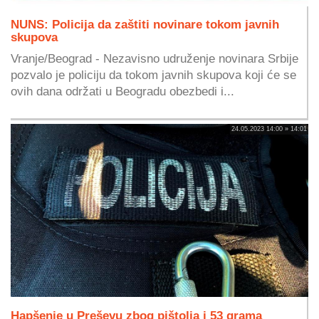
NUNS: Policija da zaštiti novinare tokom javnih
skupova
Vranje/Beograd - Nezavisno udruženje novinara Srbije
pozvalo je policiju da tokom javnih skupova koji će se
ovih dana održati u Beogradu obezbedi i...
24.05.2023 14:00 » 14:01
Hapšenje u Preševu zbog pištolja i 53 grama