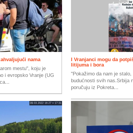
zahvaljujući nama
I Vranjanci mogu da potpiš
litijuma i bora
tarom mestu", koju je
"Pokažimo da nam je stalo,
no i evropsko Vranje (UG
budućnosti svih nas.Srbija ni
ca...
poručuju iz Pokreta...
09.03.2022 16:27 » 17:31