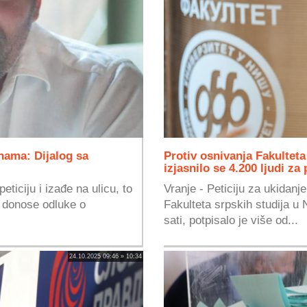
nama: Dijalog sa
Protiv osnivanja Fakulteta
izjasnilo se 4.200 ljudi za
ticiju i izađe na ulicu, to
Vranje - Peticiju za ukidanj
e donose odluke o
Fakulteta srpskih studija u
.
sati, potpisalo je više od...
24.10.2025 09:46 » 10:34