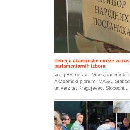
Peticija akademske mreže za ras
parlamentarnih izbora
Vranje/Beograd - Više akademskih 
Akademski plenum, MASA, Slobodni
univerzitet Kragujevac, Slobodni...