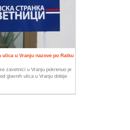
a ulica u Vranju nazove po Ratku
e zavetnici u Vranju pokrenuo je
 od glavnih ulica u Vranju dobije