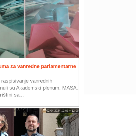
uma za vanredne parlamentarne
a raspisivanje vanrednih
enuli su Akademski plenum, MASA,
štini sa...
02.04.2024 12:03 » 12:05