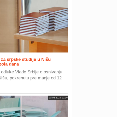
 za srpske studije u Nišu
 pola dana
e odluke Vlade Srbije o osnivanju
 Nišu, pokrenutu pre manje od 12
20.08.2025 10:16