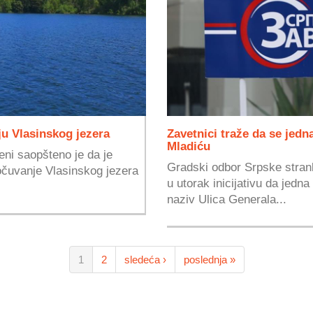
ju Vlasinskog jezera
Zavetnici traže da se jedn
Mladiću
eni saopšteno je da je
Gradski odbor Srpske strank
 očuvanje Vlasinskog jezera
u utorak inicijativu da jedna
naziv Ulica Generala...
1
2
sledeća ›
poslednja »