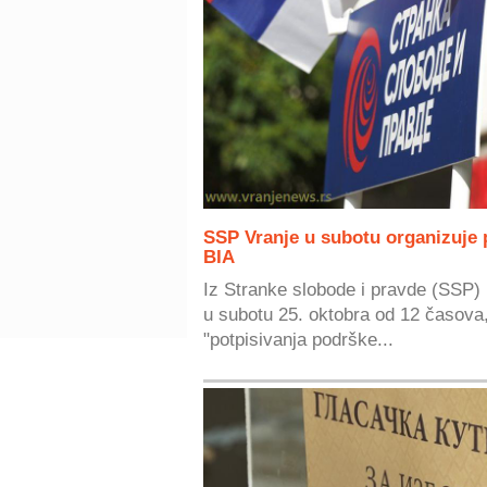
SSP Vranje u subotu organizuje p
BIA
Iz Stranke slobode i pravde (SSP) 
u subotu 25. oktobra od 12 časova,
"potpisivanja podrške...