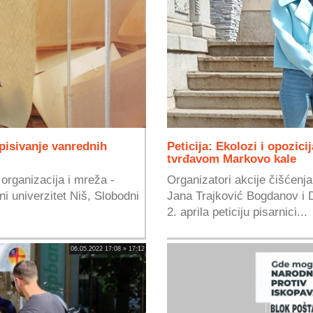
pisivanje vanrednih
Peticija: Ekolozi i opozic
tvrđavom Markovo kale
organizacija i mreža -
Organizatori akcije čišćenja
 univerzitet Niš, Slobodni
Jana Trajković Bogdanov i D
2. aprila peticiju pisarnici...
06.05.2022 17:08 » 17:12