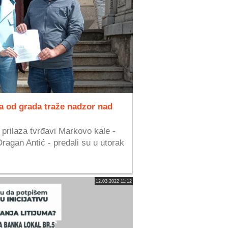
ija od grada traže nadzor nad
 prilaza tvrđavi Markovo kale -
ragan Antić - predali su u utorak
12.03.2022 11:12