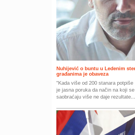
Nuhijević o buntu u Ledenim ste
građanima je obaveza
"Kada više od 200 stanara potpiše pe
je jasna poruka da način na koji s
saobraćaju više ne daje rezultate..