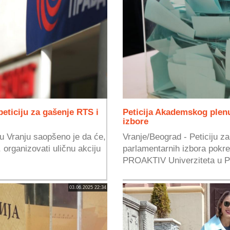
eticiju za gašenje RTS i
Peticija Akademskog plen
izbore
u Vranju saopšeno je da će,
Vranje/Beograd - Peticiju z
 organizovati uličnu akciju
parlamentarnih izbora pokr
PROAKTIV Univerziteta u Pri
03.06.2025 22:34