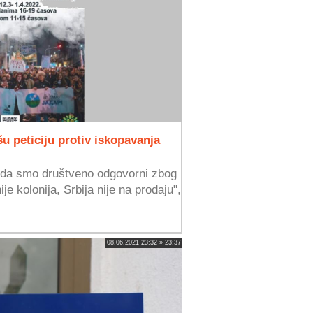
u peticiju protiv iskopavanja
 da smo društveno odgovorni zbog
je kolonija, Srbija nije na prodaju",
08.06.2021 23:32 » 23:37