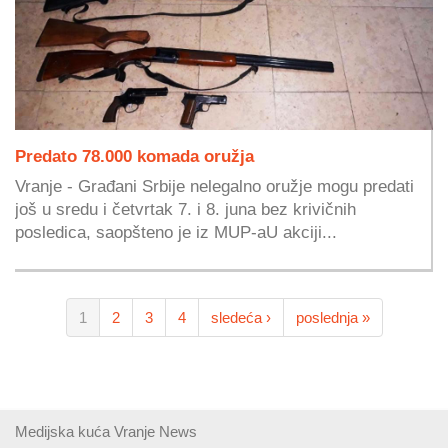
Predato 78.000 komada oružja
Vranje - Građani Srbije nelegalno oružje mogu predati
još u sredu i četvrtak 7. i 8. juna bez krivičnih
posledica, saopšteno je iz MUP-aU akciji...
1
2
3
4
sledeća ›
poslednja »
Medijska kuća Vranje News