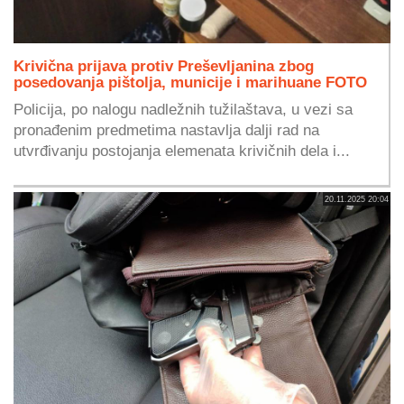
Krivična prijava protiv Preševljanina zbog
posedovanja pištolja, municije i marihuane FOTO
Policija, po nalogu nadležnih tužilaštava, u vezi sa
pronađenim predmetima nastavlja dalji rad na
utvrđivanju postojanja elemenata krivičnih dela i...
20.11.2025 20:04