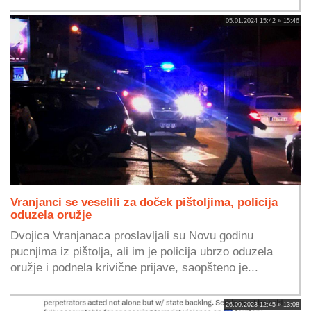
05.01.2024 15:42 » 15:46
Vranjanci se veselili za doček pištoljima, policija
oduzela oružje
Dvojica Vranjanaca proslavljali su Novu godinu
pucnjima iz pištolja, ali im je policija ubrzo oduzela
oružje i podnela krivične prijave, saopšteno je...
26.09.2023 12:45 » 13:08