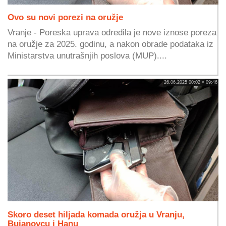
Ovo su novi porezi na oružje
Vranje - Poreska uprava odredila je nove iznose poreza
na oružje za 2025. godinu, a nakon obrade podataka iz
Ministarstva unutrašnjih poslova (MUP)....
26.06.2025 00:02 » 09:46
Skoro deset hiljada komada oružja u Vranju,
Bujanovcu i Hanu