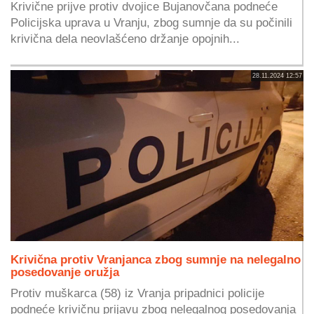
Krivične prijve protiv dvojice Bujanovčana podneće
Policijska uprava u Vranju, zbog sumnje da su počinili
krivična dela neovlašćeno držanje opojnih...
28.11.2024 12:57
Krivična protiv Vranjanca zbog sumnje na nelegalno
posedovanje oružja
Protiv muškarca (58) iz Vranja pripadnici policije
podneće krivičnu prijavu zbog nelegalnog posedovanja