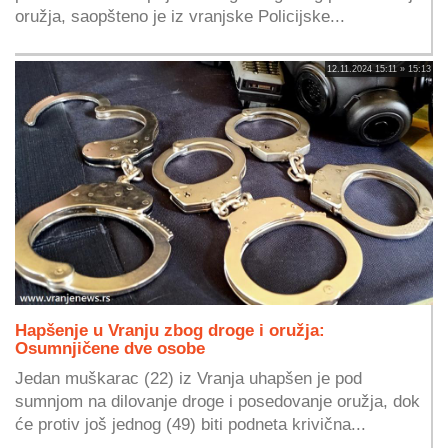
oružja, saopšteno je iz vranjske Policijske...
12.11.2024 15:11 » 15:13
Hapšenje u Vranju zbog droge i oružja:
Osumnjičene dve osobe
Jedan muškarac (22) iz Vranja uhapšen je pod
sumnjom na dilovanje droge i posedovanje oružja, dok
će protiv još jednog (49) biti podneta krivična...