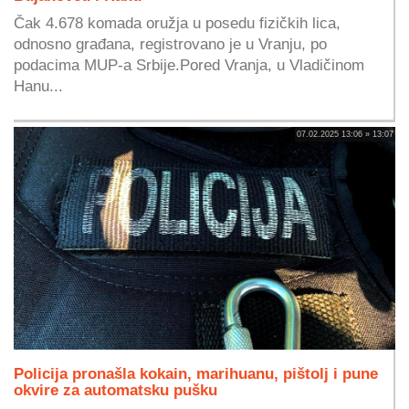
Čak 4.678 komada oružja u posedu fizičkih lica,
odnosno građana, registrovano je u Vranju, po
podacima MUP-a Srbije.Pored Vranja, u Vladičinom
Hanu...
07.02.2025 13:06 » 13:07
Policija pronašla kokain, marihuanu, pištolj i pune
okvire za automatsku pušku