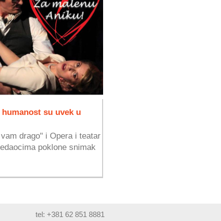
i humanost su uvek u
vam drago" i Opera i teatar
gledaocima poklone snimak
tel: +381 62 851 8881