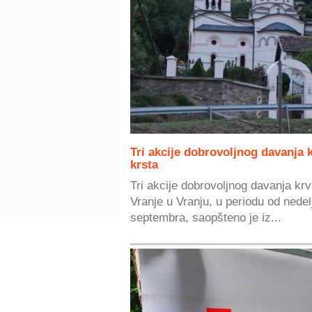
Tri akcije dobrovoljnog davanja 
krsta
Tri akcije dobrovoljnog davanja kr
Vranje u Vranju, u periodu od nedel
septembra, saopšteno je iz...