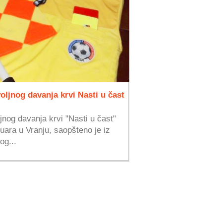
oljnog davanja krvi Nasti u čast
jnog davanja krvi "Nasti u čast"
uara u Vranju, saopšteno je iz
og...