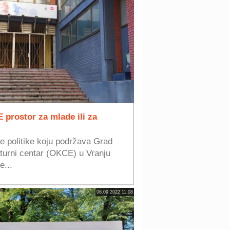
E prostor za mlade ili za
ke politike koju podržava Grad
turni centar (OKCE) u Vranju
e...
06.09.2022 11:08