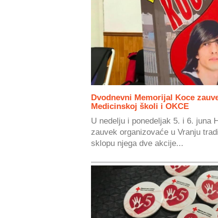
Dvodnevni Memorijal Koce zauvek 
Medicinskoj školi i OKCE
U nedelju i ponedeljak 5. i 6. jun
zauvek organizovaće u Vranju tradi
sklopu njega dve akcije...