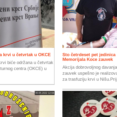
a krvi u četvrtak u OKCE
Sto četrdeset pet jedinica
Memorijala Koce zauvek
rvi biće održana u četvrtak
Akcija dobrovoljnog davanja
lturnog centra (OKCE) u
zauvek uspešno je realizov
za trasfuziju krvi u Nišu.Prija
30.05.2022 12:04