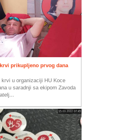
 krvi prikupljeno prvog dana
 krvi u organizaciji HU Koce
ana u saradnji sa ekipom Zavoda
telj...
15.03.2022 07:45