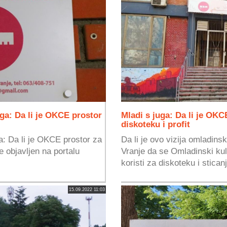
ga: Da li je OKCE prostor
Mladi s juga: Da li je OKC
diskoteku i profit
a: Da li je OKCE prostor za
Da li je ovo vizija omladins
je objavljen na portalu
Vranje da se Omladinski kul
koristi za diskoteku i sticanj
15.09.2022 11:03