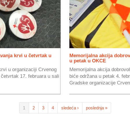
vanja krvi u četvrtak u
Memorijalna akcija dobrov
u petak u OKCE
rvi u organizaciji Crvenog
Memorijalna akcija dobrovol
četvrtak 17. februara u sali
biće održana u petak 4. febr
Gradske organizacije Crven
1
2
3
4
sledeća ›
poslednja »