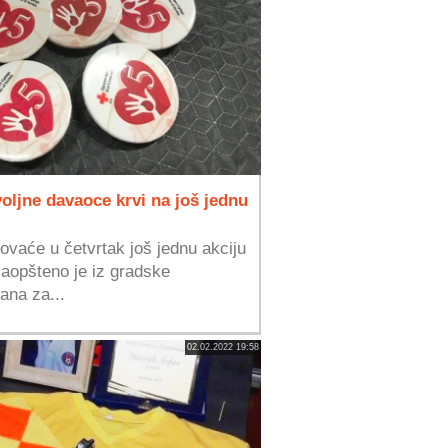
oljne davaoce krvi na još jednu
ovaće u četvrtak još jednu akciju
saopšteno je iz gradske
rana za...
02.02.2022 19:58