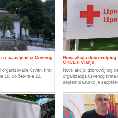
krvi najavljene iz Crvenog
Nova akcija dobrovoljnog d
OKCE u Vranju
vi organizovaće Crveni krst
Novu akciju dobrovoljnog d
je 18. do četvrtka 22.
organizacija Crvenog krsta u
septembra.Kako je saopšteno
24.08.2022 10:53