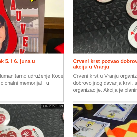
5. i 6. juna u
Crveni krst pozvao dobrov
akciju u Vranju
a Humanitarno udruženje Koce
Crveni krst u Vranju organiz
cionalni memorijal i u
dobrovoljnog davanja krvi, 
organizacije. Akcija je plani
14.02.2022 13:21