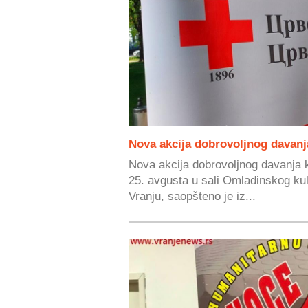
Nova akcija dobrovoljnog davanj
Nova akcija dobrovoljnog davanja k
25. avgusta u sali Omladinskog ku
Vranju, saopšteno je iz...