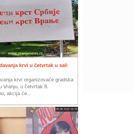
avanja krvi u četvrtak u sali
avanja krvi organizovaće gradska
 Vranju, u četvrtak 8.
, akcija će...
06.06.2022 09:26