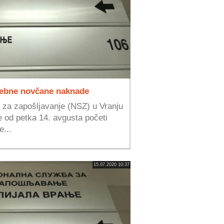
sebne novčane naknade
e za zapošljavanje (NSZ) u Vranju
e od petka 14. avgusta početi
e...
15.07.2020 10:37