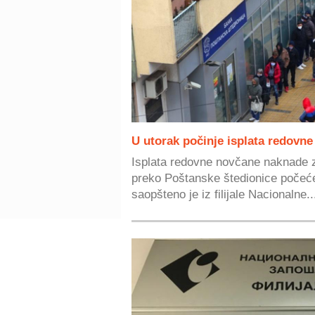
U utorak počinje isplata redovn
Isplata redovne novčane naknade 
preko Poštanske štedionice počeć
saopšteno je iz filijale Nacionalne..