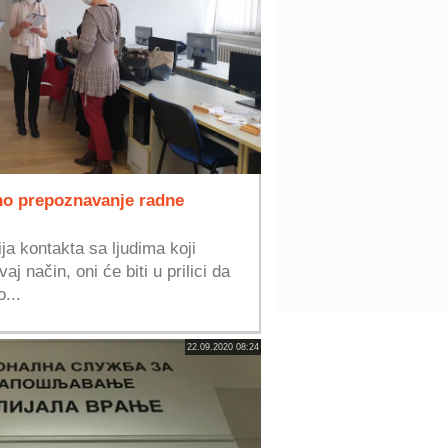
ano prepoznavanje radne
ja kontakta sa ljudima koji
j način, oni će biti u prilici da
...
22.09.2020 08:24