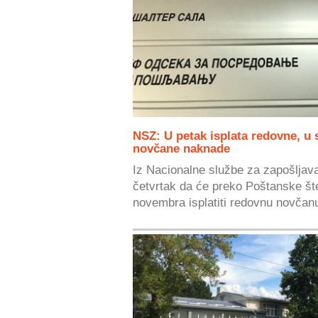
NSZ: U petak isplata redovne, u
novčane naknade
Iz Nacionalne službe za zapošljav
četvrtak da će preko Poštanske št
novembra isplatiti redovnu novčanu