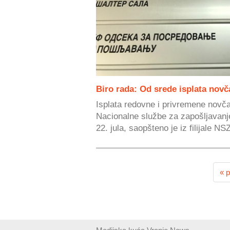
Biro rada: Od srede isplata nov
Isplata redovne i privremene nov
Nacionalne službe za zapošljavan
22. jula, saopšteno je iz filijale NSZ
« p