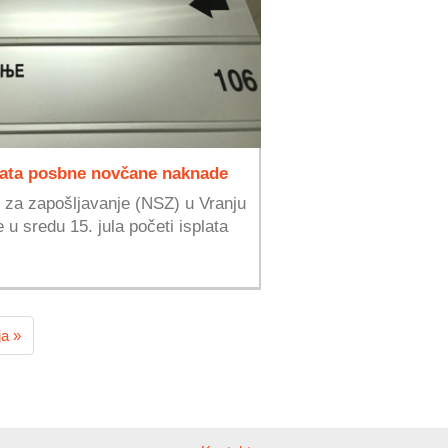
plata posbne novčane naknade
e za zapošljavanje (NSZ) u Vranju
 u sredu 15. jula početi isplata
ja »