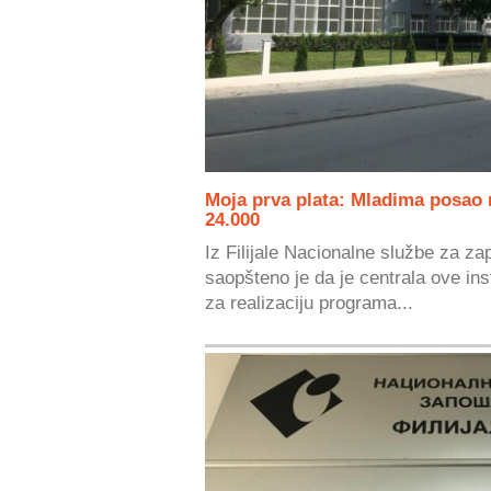
Moja prva plata: Mladima posao 
24.000
Iz Filijale Nacionalne službe za za
saopšteno je da je centrala ove inst
za realizaciju programa...