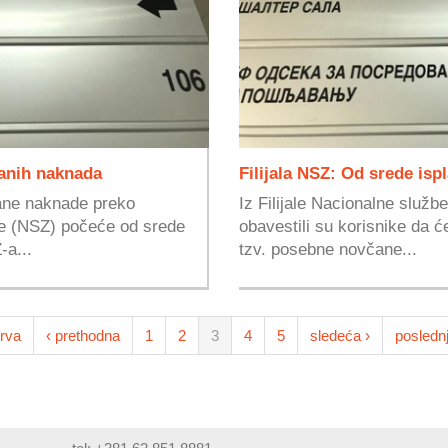
čanih naknada
Filijala NSZ: Od srede is
čane naknade preko
Iz Filijale Nacionalne služb
je (NSZ) počeće od srede
obavestili su korisnike da će
-a...
tzv. posebne novčane...
rva
‹ prethodna
1
2
3
4
5
sledeća ›
posledn