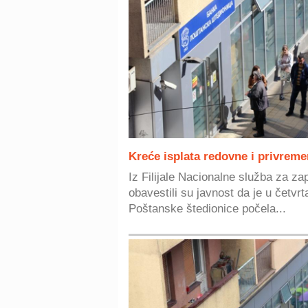
Kreće isplata redovne i privrem
Iz Filijale Nacionalne služba za z
obavestili su javnost da je u četvr
Poštanske štedionice počela...