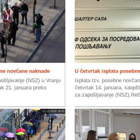
ene novčane naknade
U četvrtak isplata poseb
apošljavanje (NSZ) u Vranju
Isplata tzv. posebne novča
tak 21. januara preko
četvrtak 14. januara, saopšt
za zapošljavanje (NSZ).Reč 
21.12.2020 18:01