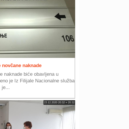
ne novčane naknade
ne naknade biće obavljena u
eno je Iz Filijale Nacionalne služba
je...
15.12.2020 20:32 » 20:32