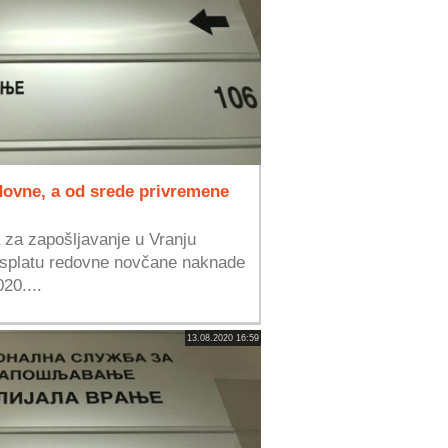
dovne, a od srede privremene
a za zapošljavanje u Vranju
 isplatu redovne novčane naknade
20....
13.08.2020 16:59