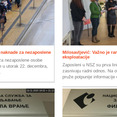
e naknade za nezaposlene
Milosavljević: Važno je r
eksploatacije
za nezaposlene osobe
Zaposleni u NSZ su prva lini
e u utorak 22. decembra,
zasnivaju radni odnos. Na ova
.
pruže potpunije informacije o
19.11.2020 18:02 » 21:12