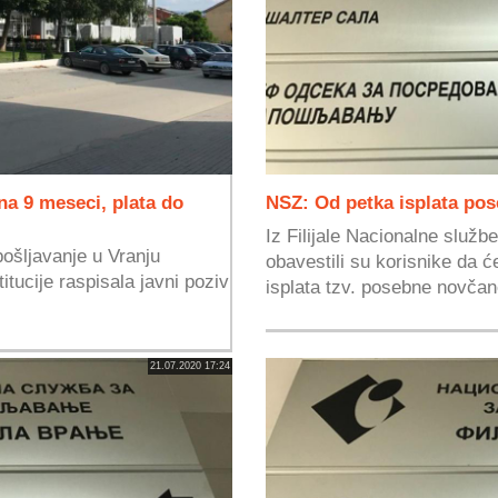
na 9 meseci, plata do
NSZ: Od petka isplata po
Iz Filijale Nacionalne služb
pošljavanje u Vranju
obavestili su korisnike da ć
itucije raspisala javni poziv
isplata tzv. posebne novčan
21.07.2020 17:24