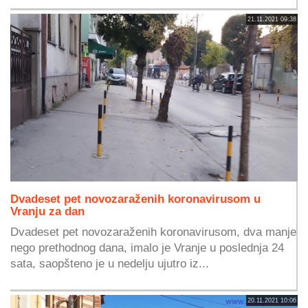
21.11.2021 09:38
Dvadeset pet novozaraženih koronavirusom u
Vranju za dan
Dvadeset pet novozaraženih koronavirusom, dva manje
nego prethodnog dana, imalo je Vranje u poslednja 24
sata, saopšteno je u nedelju ujutro iz...
20.11.2021 10:06