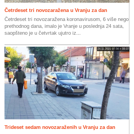
Četrdeset tri novozaražena u Vranju za dan
Četrdeset tri novozaražena koronavirusom, 6 više nego
prethodnog dana, imalo je Vranje u poslednja 24 sata,
saopšteno je u četvrtak ujutro iz...
24.11.2021 07:56 » 08:07
Trideset sedam novozaraženih u Vranju za dan