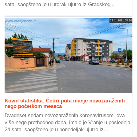
sata, saopšteno je u utorak ujutro iz Gradskog...
22.11.2021 08:36
Kovid statistika: Četiri puta manje novozaraženih
nego početkom meseca
Dvadeset sedam novozaraženih koronavirusom, dva
više nego prethodnog dana, imalo je Vranje u poslednja
24 sata, saopšteno je u ponedeljak ujutro iz...