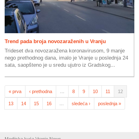
Trend pada broja novozaraženih u Vranju
Trideset dva novozaražena koronavirusom, 9 manje
nego prethodnog dana, imalo je Vranje u poslednja 24
sata, saopšteno je u sredu ujutro iz Gradskog...
« prva
‹ prethodna
…
8
9
10
11
12
13
14
15
16
…
sledeća ›
poslednja »
Medijska kuća Vranje News