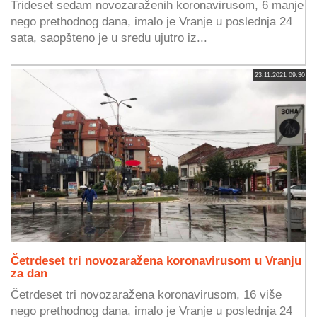
Trideset sedam novozaraženih koronavirusom, 6 manje
nego prethodnog dana, imalo je Vranje u poslednja 24
sata, saopšteno je u sredu ujutro iz...
23.11.2021 09:30
Četrdeset tri novozaražena koronavirusom u Vranju
za dan
Četrdeset tri novozaražena koronavirusom, 16 više
nego prethodnog dana, imalo je Vranje u poslednja 24