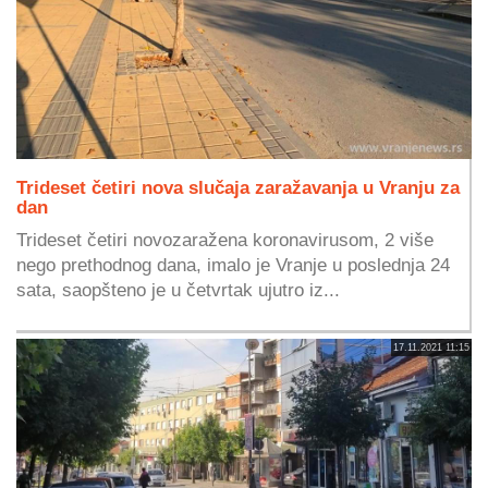
Trideset četiri nova slučaja zaražavanja u Vranju za
dan
Trideset četiri novozaražena koronavirusom, 2 više
nego prethodnog dana, imalo je Vranje u poslednja 24
sata, saopšteno je u četvrtak ujutro iz...
17.11.2021 11:15