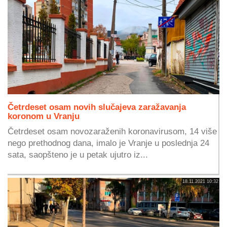
Četrdeset osam novih slučajeva zaražavanja
koronom u Vranju
Četrdeset osam novozaraženih koronavirusom, 14 više
nego prethodnog dana, imalo je Vranje u poslednja 24
sata, saopšteno je u petak ujutro iz...
18.11.2021 10:32