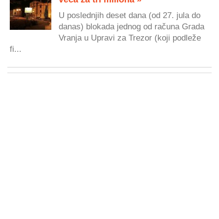
U poslednjih deset dana (od 27. jula do
danas) blokada jednog od računa Grada
Vranja u Upravi za Trezor (koji podleže
fi...