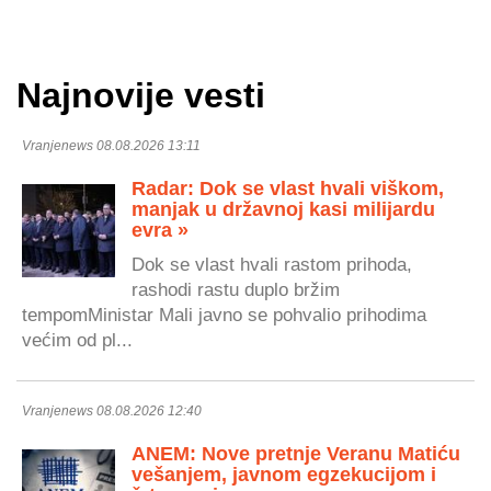
Najnovije vesti
Vranjenews 08.08.2026 13:11
Radar: Dok se vlast hvali viškom,
manjak u državnoj kasi milijardu
evra »
Dok se vlast hvali rastom prihoda,
rashodi rastu duplo bržim
tempomMinistar Mali javno se pohvalio prihodima
većim od pl...
Vranjenews 08.08.2026 12:40
ANEM: Nove pretnje Veranu Matiću
vešanjem, javnom egzekucijom i