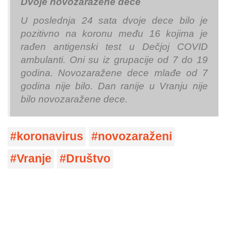
Dvoje novozaražene dece
U poslednja 24 sata dvoje dece bilo je
pozitivno na koronu među 16 kojima je
rađen antigenski test u Dečjoj COVID
ambulanti. Oni su iz grupacije od 7 do 19
godina. Novozaražene dece mlađe od 7
godina nije bilo. Dan ranije u Vranju nije
bilo novozaražene dece.
koronavirus
novozaraženi
Vranje
Društvo