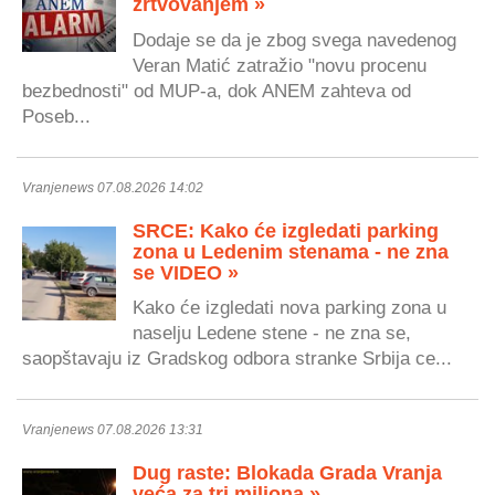
žrtvovanjem »
Dodaje se da je zbog svega navedenog
Veran Matić zatražio "novu procenu
bezbednosti" od MUP-a, dok ANEM zahteva od
Poseb...
Vranjenews 07.08.2026 14:02
SRCE: Kako će izgledati parking
zona u Ledenim stenama - ne zna
se VIDEO »
Kako će izgledati nova parking zona u
naselju Ledene stene - ne zna se,
saopštavaju iz Gradskog odbora stranke Srbija ce...
Vranjenews 07.08.2026 13:31
Dug raste: Blokada Grada Vranja
veća za tri miliona »