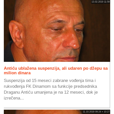
13.02.2019 11:59
Antiću ublažena suspenzija, ali udaren po džepu sa
milion dinara
Suspenzija od 15 meseci zabrane vođenja tima i
rukvođenja FK Dinamom sa funkcije predsednika
Draganu Antiću umanjena je na 12 meseci, dok je
izrečena...
11.10.2018 09:24 » 10:27