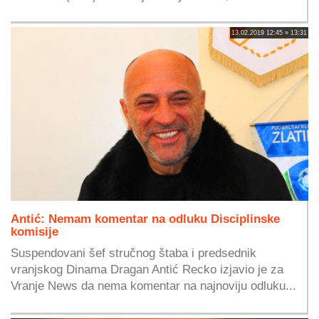
13.02.2019 12:45 » 13:31
Antić: Nemam komentar na odluku Disciplinske
komisije
Suspendovani šef stručnog štaba i predsednik
vranjskog Dinama Dragan Antić Recko izjavio je za
Vranje News da nema komentar na najnoviju odluku...