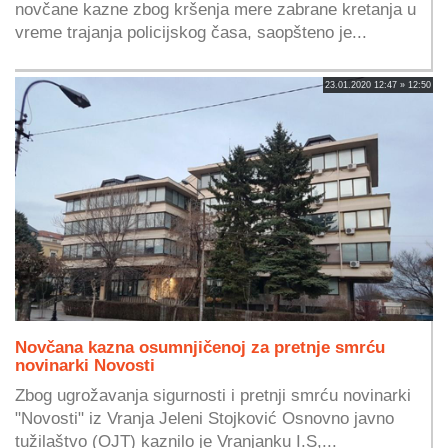
novčane kazne zbog kršenja mere zabrane kretanja u
vreme trajanja policijskog časa, saopšteno je...
23.01.2020 12:47 » 12:50
Novčana kazna osumnjičenoj za pretnje smrću
novinarki Novosti
Zbog ugrožavanja sigurnosti i pretnji smrću novinarki
"Novosti" iz Vranja Jeleni Stojković Osnovno javno
tužilaštvo (OJT) kaznilo je Vranjanku I.S,...