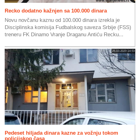
Recko dodatno kažnjen sa 100.000 dinara
Novu novčanu kaznu od 100.000 dinara izrekla je
Disciplinska komisija Fudbalskog saveza Srbije (FSS)
treneru FK Dinamo Vranje Draganu Antiću Recku...
25.03.2020 14:53
Pedeset hiljada dinara kazne za vožnju tokom
policijskog časa