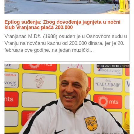
Epilog suđenja: Zbog dovođenja jagnjeta u noćni
klub Vranjanac plaća 200.000
Vranjanac M.Dž. (1988) osuđen je u Osnovnom sudu u
Vranju na novčanu kaznu od 200.000 dinara, jer je 20.
februara ove godine, na jedan muzički...
03.04.2021 10:18 » 10:18