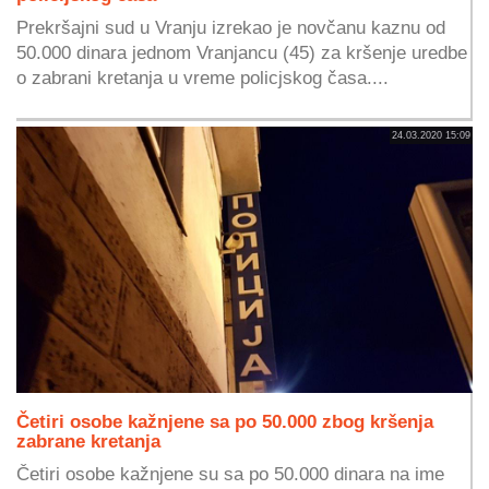
Prekršajni sud u Vranju izrekao je novčanu kaznu od
50.000 dinara jednom Vranjancu (45) za kršenje uredbe
o zabrani kretanja u vreme policjskog časa....
24.03.2020 15:09
Četiri osobe kažnjene sa po 50.000 zbog kršenja
zabrane kretanja
Četiri osobe kažnjene su sa po 50.000 dinara na ime