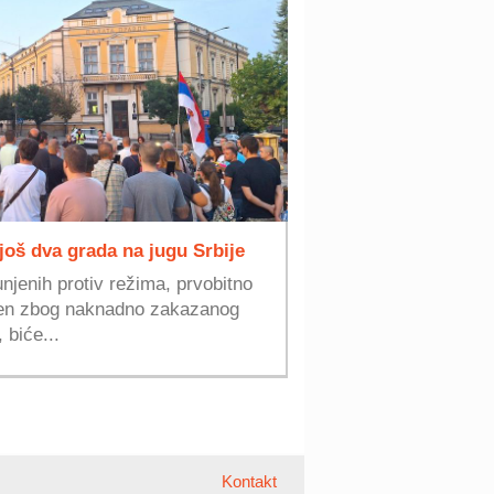
 još dva grada na jugu Srbije
njenih protiv režima, prvobitno
žen zbog naknadno zakazanog
 biće...
Kontakt