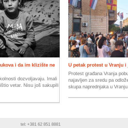
vukova i da im klizište ne
U petak protest u Vranju i
Protest građana Vranja pobu
kolnosti dozvoljavaju. Imali
najavljen za sredu pa odlo
ištio vetar. Nisu još sakupili
skupa naprednjaka u Vranju,
tel: +381 62 851 8881