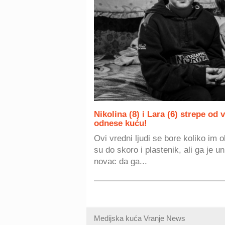
Nikolina (8) i Lara (6) strepe od 
odnese kuću!
Ovi vredni ljudi se bore koliko im o
su do skoro i plastenik, ali ga je un
novac da ga...
Medijska kuća Vranje News