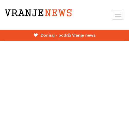
Skip
to
Toggl
main
navig
content
Doniraj - podrži Vranje news