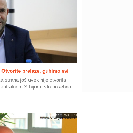
: Otvorite prelaze, gubimo svi
 strana još uvek nije otvorila
centralnom Srbijom, što posebno
...
22.11.2019 11:19