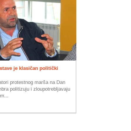
stave je klasičan politički
atori protestnog marša na Dan
ra politizuju i zloupotrebljavaju
im...