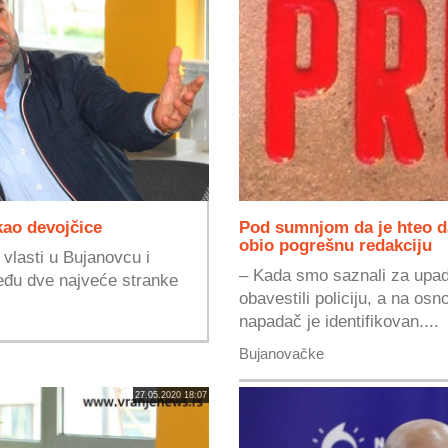
 kao devojčice
Pod sumnjom da je hteo d
obio pogrešnu redakciju
vlasti u Bujanovcu i
– Kada smo saznali za upad
eđu dve najveće stranke
obavestili policiju, a na o
.
napadač je identifikovan....
Bujanovačke
27.05.2020 18:07