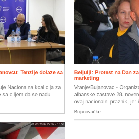
anovcu: Tenzije dolaze sa
Beljulji: Protest na Dan za
marketing
je Nacionalna koalicija za
Vranje/Bujanovac - Organiz
e sa ciljem da se nađu
albanske zastave 28. novemb
ovaj nacionalni praznik, jer 
Bujanovačke
01.03.2019 15:56 » 15:58