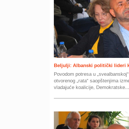
Beljulji: Albanski politički lideri
Povodom potresa u „svealbanskoj“ 
otvorenog „rata“ saopštenjima izm
vladajuće koalicije, Demokratske..