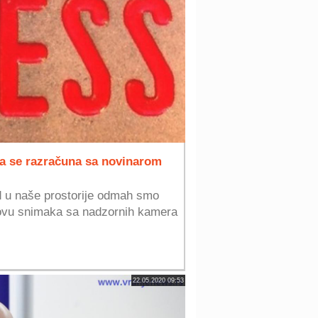
a se razračuna sa novinarom
 u naše prostorije odmah smo
snovu snimaka sa nadzornih kamera
22.05.2020 09:53