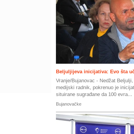
Beljuljijeva inicijativa: Evo šta u
Vranje/Bujanovac - Nedžat Beljulji,
medijski radnik, pokrenuo je inicij
situirane sugrađane da 100 evra...
Bujanovačke