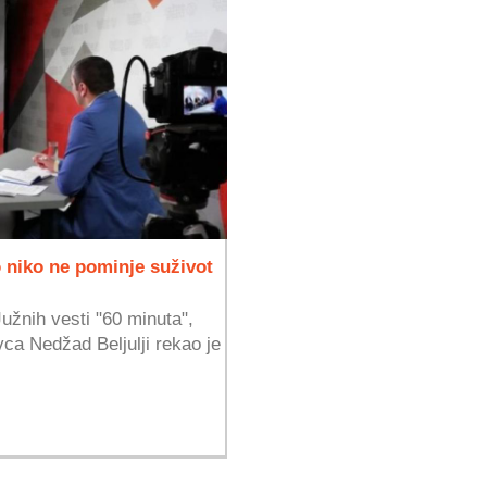
o niko ne pominje suživot
Južnih vesti "60 minuta",
vca Nedžad Beljulji rekao je