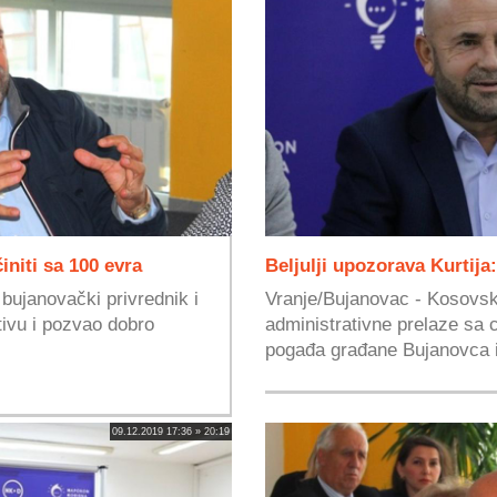
činiti sa 100 evra
Beljulji upozorava Kurtija
 bujanovački privrednik i
Vranje/Bujanovac - Kosovska
ativu i pozvao dobro
administrativne prelaze sa 
pogađa građane Bujanovca i
09.12.2019 17:36 » 20:19