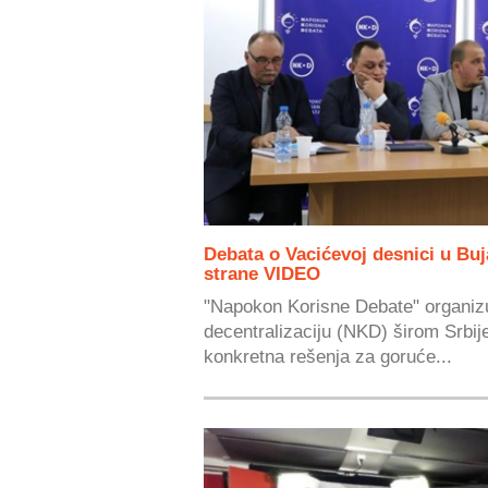
Debata o Vacićevoj desnici u Buj
strane VIDEO
"Napokon Korisne Debate" organizu
decentralizaciju (NKD) širom Srbij
konkretna rešenja za goruće...