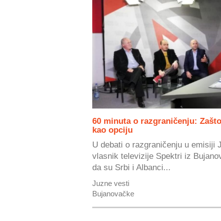
60 minuta o razgraničenju: Zašt
kao opciju
U debati o razgraničenju u emisiji 
vlasnik televizije Spektri iz Bujano
da su Srbi i Albanci...
Juzne vesti
Bujanovačke