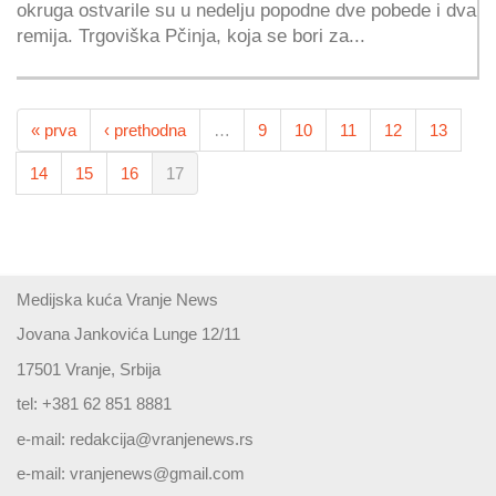
okruga ostvarile su u nedelju popodne dve pobede i dva
remija. Trgoviška Pčinja, koja se bori za...
« prva
‹ prethodna
…
9
10
11
12
13
14
15
16
17
Medijska kuća Vranje News
Jovana Jankovića Lunge 12/11
17501 Vranje, Srbija
tel: +381 62 851 8881
e-mail:
redakcija@vranjenews.rs
e-mail:
vranjenews@gmail.com