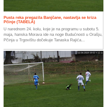
Pusta reka pregazila Banjčane, nastavlja se kriza
Pčinje (TABELA)
U narednom 24. kolu, koje je na programu u subotu 5.
maja, hanska Morava ide na noge Budućnosti u Orašju,
Pčinja u Trgovištu dočekuje Tanaska Rajića...
22.04.2018 19:02 » 22:11