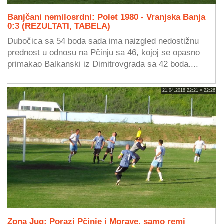
Banjčani nemilosrdni: Polet 1980 - Vranjska Banja
0:3 (REZULTATI, TABELA)
Dubočica sa 54 boda sada ima naizgled nedostižnu
prednost u odnosu na Pčinju sa 46, kojoj se opasno
primakao Balkanski iz Dimitrovgrada sa 42 boda....
21.04.2018 22:21 » 22:26
Zona Jug: Porazi Pčinje i Morave, samo remi