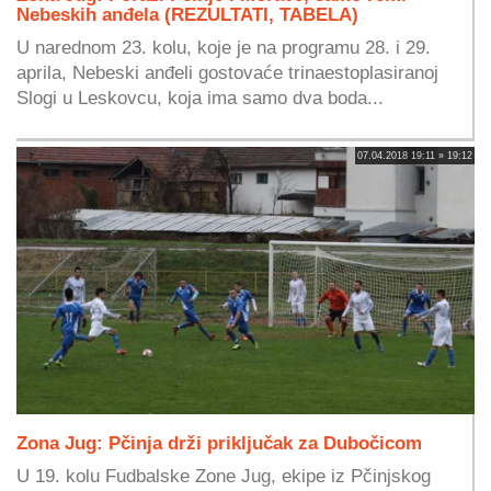
Nebeskih anđela (REZULTATI, TABELA)
U narednom 23. kolu, koje je na programu 28. i 29.
aprila, Nebeski anđeli gostovaće trinaestoplasiranoj
Slogi u Leskovcu, koja ima samo dva boda...
07.04.2018 19:11 » 19:12
Zona Jug: Pčinja drži priključak za Dubočicom
U 19. kolu Fudbalske Zone Jug, ekipe iz Pčinjskog