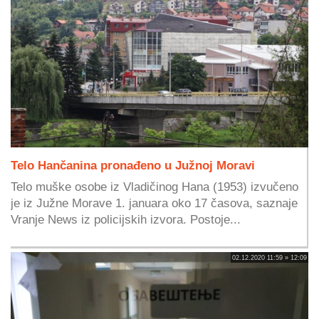
Telo Hančanina pronađeno u Južnoj Moravi
Telo muške osobe iz Vladičinog Hana (1953) izvučeno
je iz Južne Morave 1. januara oko 17 časova, saznaje
Vranje News iz policijskih izvora. Postoje...
02.12.2020 11:59 » 12:09