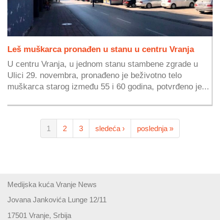
Leš muškarca pronađen u stanu u centru Vranja
U centru Vranja, u jednom stanu stambene zgrade u
Ulici 29. novembra, pronađeno je beživotno telo
muškarca starog između 55 i 60 godina, potvrđeno je...
1
2
3
sledeća ›
poslednja »
Medijska kuća Vranje News
Jovana Jankovića Lunge 12/11
17501 Vranje, Srbija