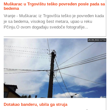
Muškarac u Trgovištu teško povređen posle pada sa
bedema
Vranje - Muškarac iz Trgovišta teško je povređen kada
je sa bedema, visokog šest metara, upao u reku
Pčinju.O ovom događaju svedoče fotografije...
26.09.2022 17:51
Dotakao banderu, ubila ga struja