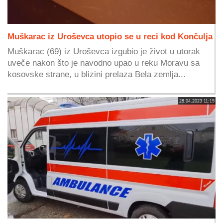
Muškarac iz Uroševca utopio se u reci kod Končulja
Muškarac (69) iz Uroševca izgubio je život u utorak
uveče nakon što je navodno upao u reku Moravu sa
kosovske strane, u blizini prelaza Bela zemlja...
28.04.2023 11:15