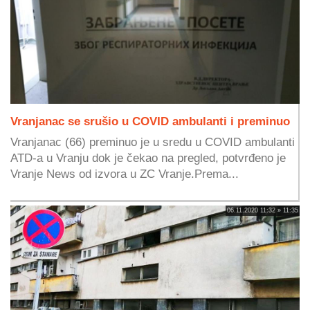
Vranjanac se srušio u COVID ambulanti i preminuo
Vranjanac (66) preminuo je u sredu u COVID ambulanti
ATD-a u Vranju dok je čekao na pregled, potvrđeno je
Vranje News od izvora u ZC Vranje.Prema...
06.11.2020 11:32 » 11:35