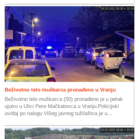
26.03.2021 09:26 » 10:19
Beživotno telo muškarca pronađeno u Vranju
Beživotno telo muškarca (50) pronađeno je u petak
ujutro u Ulici Pere Mačkatovca u Vranju.Policijski
uviđaj po nalogu Višeg javnog tužilaštva je u...
02.01.2021 09:44 » 10:33