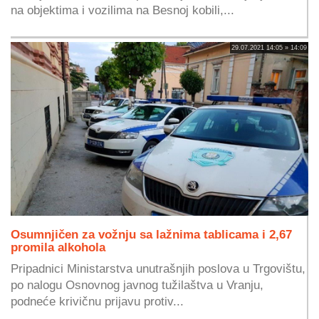
na objektima i vozilima na Besnoj kobili,...
29.07.2021 14:05 » 14:09
Osumnjičen za vožnju sa lažnima tablicama i 2,67
promila alkohola
Pripadnici Ministarstva unutrašnjih poslova u Trgovištu,
po nalogu Osnovnog javnog tužilaštva u Vranju,
podneće krivičnu prijavu protiv...