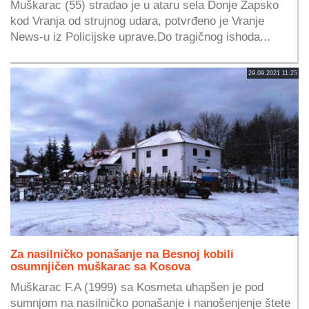
Muškarac (55) stradao je u ataru sela Donje Žapsko
kod Vranja od strujnog udara, potvrđeno je Vranje
News-u iz Policijske uprave.Do tragičnog ishoda...
29.09.2021 11:25
Za nasilničko ponašanje na Besnoj kobili
osumnjičen muškarac sa Kosova
Muškarac F.A (1999) sa Kosmeta uhapšen je pod
sumnjom na nasilničko ponašanje i nanošenjenje štete