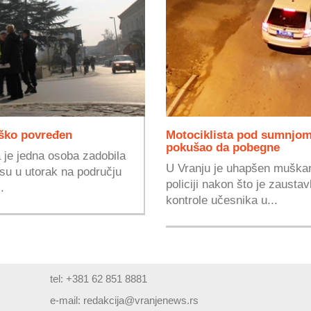
eško povređen
Motociklista pod sumnjom 
pokušao da pobegne
je jedna osoba zadobila
U Vranju je uhapšen muškara
su u utorak na području
policiji nakon što je zausta
.
kontrole učesnika u...
tel: +381 62 851 8881
e-mail:
redakcija@vranjenews.rs