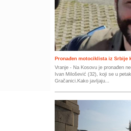
Pronađen motociklista iz Srbije 
Vranje - Na Kosovu je pronađen nest
Ivan Milošević (32), koji se u peta
Gračanici.Kako javljaju...