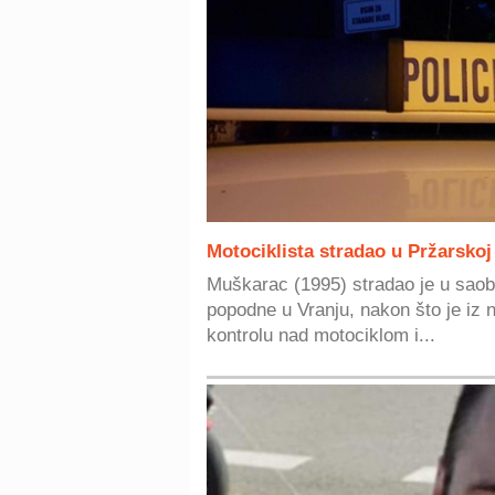
Motociklista stradao u Pržarskoj 
Muškarac (1995) stradao je u saob
popodne u Vranju, nakon što je iz 
kontrolu nad motociklom i...