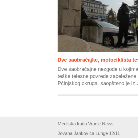
Dve saobraćajke, motociklista t
Dve saobraćajne nezgode u kojima 
teške telesne povrede zabeležene 
Pčinjskog okruga, saopšteno je iz..
Medijska kuća Vranje News
Jovana Jankovića Lunge 12/11