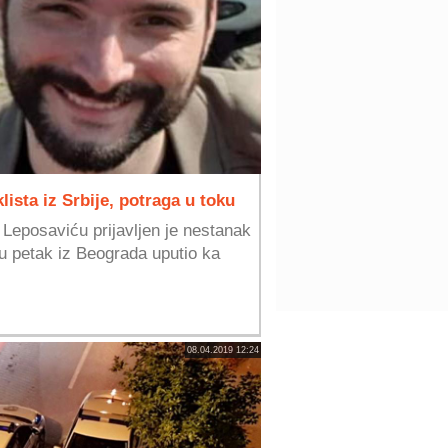
ista iz Srbije, potraga u toku
u Leposaviću prijavljen je nestanak
 u petak iz Beograda uputio ka
08.04.2019 12:24