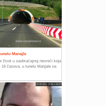
tunelu Manajle
e život u saobraćajnoj nesreći koja
e 16 časova, u tunelu Manjale na
29.05.2021 23:31 » 23:37