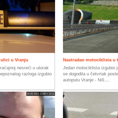
ulici u Vranju
Nastradao motociklista u 
raćajnoj nesreći u utorak
Jedan motociklista izgubio j
nepoznatog razloga izgubio
se dogodila u četvrtak posl
autoputu Vranje - Niš....
30.05.2021 13:09 » 13:11