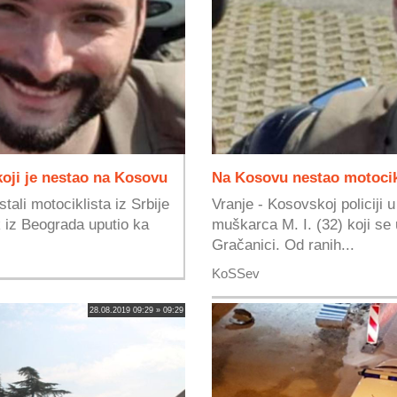
koji je nestao na Kosovu
Na Kosovu nestao motocikl
ali motociklista iz Srbije
Vranje - Kosovskoj policiji 
k iz Beograda uputio ka
muškarca M. I. (32) koji se
Gračanici. Od ranih...
KoSSev
28.08.2019 09:29 » 09:29