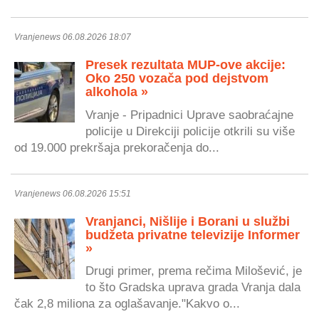
Vranjenews 06.08.2026 18:07
Presek rezultata MUP-ove akcije:
Oko 250 vozača pod dejstvom
alkohola »
Vranje - Pripadnici Uprave saobraćajne
policije u Direkciji policije otkrili su više
od 19.000 prekršaja prekoračenja do...
Vranjenews 06.08.2026 15:51
Vranjanci, Nišlije i Borani u službi
budžeta privatne televizije Informer
»
Drugi primer, prema rečima Milošević, je
to što Gradska uprava grada Vranja dala
čak 2,8 miliona za oglašavanje."Kakvo o...