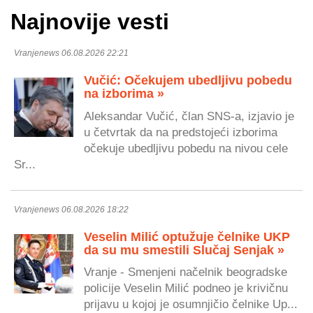
Najnovije vesti
Vranjenews 06.08.2026 22:21
Vučić: Očekujem ubedljivu pobedu
na izborima »
Aleksandar Vučić, član SNS-a, izjavio je
u četvrtak da na predstojeći izborima
očekuje ubedljivu pobedu na nivou cele
Sr...
Vranjenews 06.08.2026 18:22
Veselin Milić optužuje čelnike UKP
da su mu smestili Slučaj Senjak »
Vranje - Smenjeni načelnik beogradske
policije Veselin Milić podneo je krivičnu
prijavu u kojoj je osumnjičio čelnike Up...