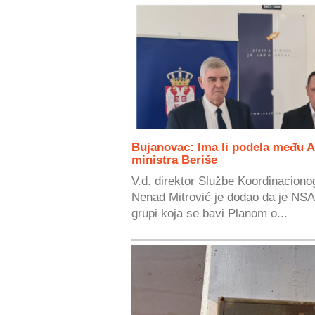
Bujanovac: Ima li podela među 
ministra Beriše
V.d. direktor Službe Koordinacionog
Nenad Mitrović je dodao da je NSA
grupi koja se bavi Planom o...