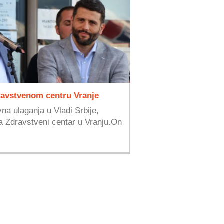
dravstvenom centru Vranje
vna ulaganja u Vladi Srbije,
a Zdravstveni centar u Vranju.On