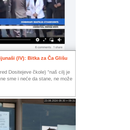
junaši (IV): Bitka za Ča Glišu
red Dositejeve čkole) “naš cilj je
a ne sme i neće da stane, ne može
23.08.2024 08:30 » 09:31