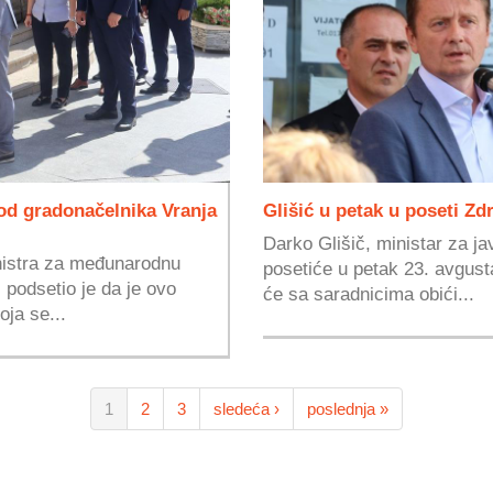
od gradonačelnika Vranja
Glišić u petak u poseti Z
Darko Glišič, ministar za ja
istra za međunarodnu
posetiće u petak 23. avgust
 podsetio je da je ovo
će sa saradnicima obići...
oja se...
1
2
3
sledeća ›
poslednja »