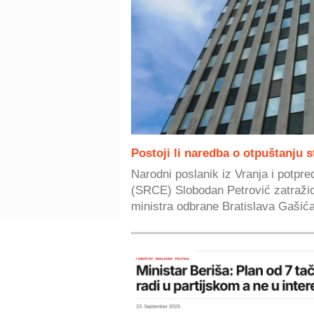
Postoji li naredba o otpuštanju 
Narodni poslanik iz Vranja i potpre
(SRCE) Slobodan Petrović zatražio
ministra odbrane Bratislava Gašića