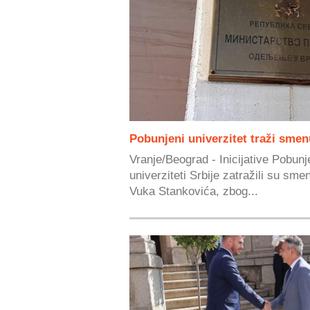
Pobunjeni univerzitet traži smen
Vranje/Beograd - Inicijative Pobunje
univerziteti Srbije zatražili su sm
Vuka Stankovića, zbog...