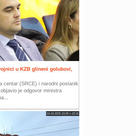
vojnici u KZB glineni golubovi,
a centar (SRCE) i narodni poslanik
 objavio je odgovor ministra
a...
14.10.2025 23:05 » 23:11