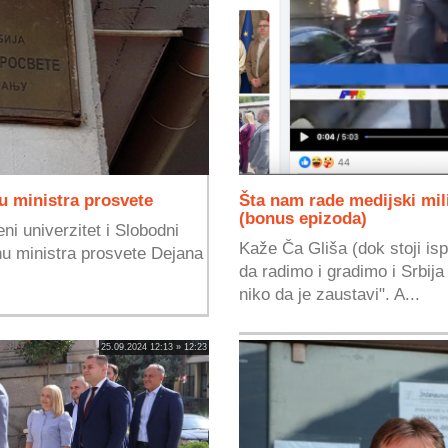
u ministra prosvete
Šta nam rade medijski mili
(bonus epizoda)
ni univerzitet i Slobodni
Kaže Ča Gliša (dok stoji isp
enu ministra prosvete Dejana
da radimo i gradimo i Srbij
niko da je zaustavi". A...
25.09.2024 12:13 » 12:23