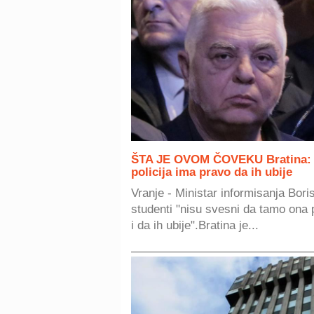
ŠTA JE OVOM ČOVEKU Bratina: M
policija ima pravo da ih ubije
Vranje - Ministar informisanja Boris
studenti "nisu svesni da tamo ona p
i da ih ubije".Bratina je...