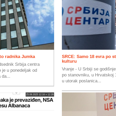
sto radnika Jumka
SRCE: Samo 18 evra po sta
kulturu
dsednik Srbija centra
Vranje - U Srbiji se godišnj
 je u ponedeljak od
po stanovniku, u Hrvatskoj 1
 da...
u utorak poslanica...
25.09.2025 12:16 » 12:28