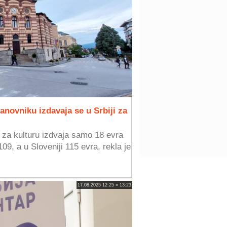
novniku izdavaja se u Srbiji za
e za kulturu izdvaja samo 18 evra
09, a u Sloveniji 115 evra, rekla je
17.08.2025 12:25 » 13:23