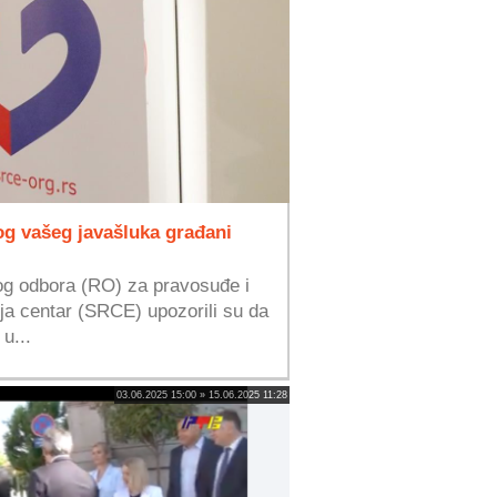
g vašeg javašluka građani
og odbora (RO) za pravosuđe i
ja centar (SRCE) upozorili su da
u...
03.06.2025 15:00 » 15.06.2025 11:28