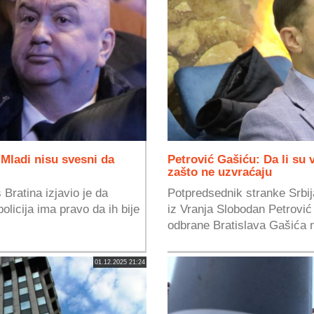
ladi nisu svesni da
Petrović Gašiću: Da li su 
zašto ne uzvraćaju
 Bratina izjavio je da
Potpredsednik stranke Srbij
olicija ima pravo da ih bije
iz Vranja Slobodan Petrović
odbrane Bratislava Gašića n
01.12.2025 21:24