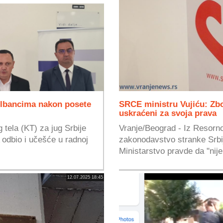
Albancima nakon posete
SRCE ministru Vujiću: Zbo
uskraćeni za svoja prava
 tela (KT) za jug Srbije
Vranje/Beograd - Iz Resorn
 odbio i učešće u radnoj
zakonodavstvo stranke Srbi
Ministarstvo pravde da "nije 
12.07.2025 18:45