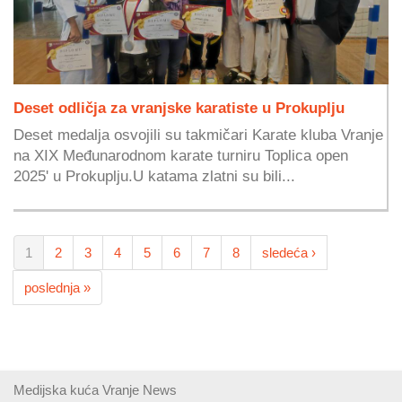
Deset odličja za vranjske karatiste u Prokuplju
Deset medalja osvojili su takmičari Karate kluba Vranje
na XIX Međunarodnom karate turniru Toplica open
2025' u Prokuplju.U katama zlatni su bili...
1
2
3
4
5
6
7
8
sledeća ›
poslednja »
Medijska kuća Vranje News