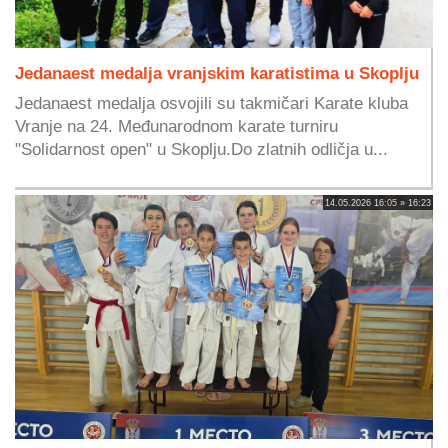
Jedanaest medalja vranjskim karatistima u Skoplju
Jedanaest medalja osvojili su takmičari Karate kluba
Vranje na 24. Međunarodnom karate turniru
"Solidarnost open" u Skoplju.Do zlatnih odličja u...
14.05.2026 16:05 » 16:23