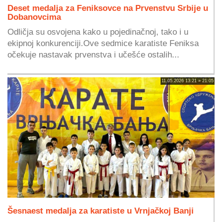
Deset medalja za Feniksovce na Prvenstvu Srbije u
Dobanovcima
Odličja su osvojena kako u pojedinačnoj, tako i u
ekipnoj konkurenciji.Ove sedmice karatiste Feniksa
očekuje nastavak prvenstva i učešće ostalih...
11.05.2026 13:21 » 21:05
Šesnaest medalja za karatiste u Vrnjačkoj Banji