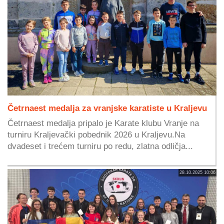
Četrnaest medalja za vranjske karatiste u Kraljevu
Četrnaest medalja pripalo je Karate klubu Vranje na
turniru Kraljevački pobednik 2026 u Kraljevu.Na
dvadeset i trećem turniru po redu, zlatna odličja...
28.10.2025 10:06