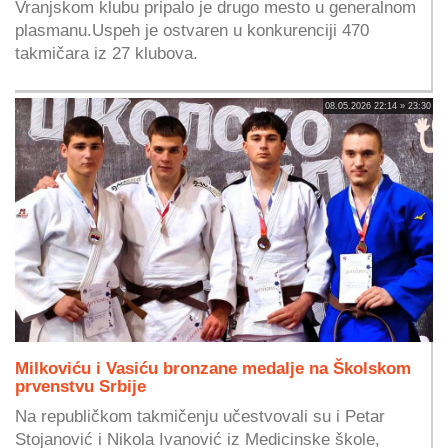
Vranjskom klubu pripalo je drugo mesto u generalnom
plasmanu.Uspeh je ostvaren u konkurenciji 470
takmičara iz 27 klubova.
08.05.2026 22:14 » 23:30
Milkoviću i Vasiću bronzane medalje na Školskom
prvenstvu Srbije
Na republičkom takmičenju učestvovali su i Petar
Stojanović i Nikola Ivanović iz Medicinske škole,