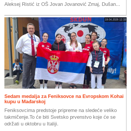
Aleksej Ristić iz OŠ Jovan Jovanović Zmaj, Dušan...
19.04.2026 12:33
Sedam medalja za Feniksovce na Evropskom Kohai
kupu u Mađarskoj
Feniksovcima predstoje pripreme na sledeće veliko
takmičenje.To će biti Svetsko prvenstvo koje će se
održati u oktobru u Italiji.