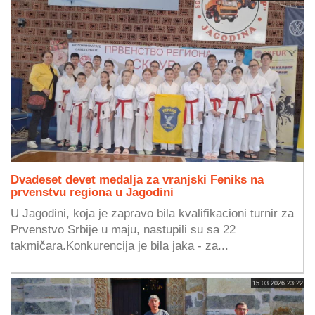
Dvadeset devet medalja za vranjski Feniks na
prvenstvu regiona u Jagodini
U Jagodini, koja je zapravo bila kvalifikacioni turnir za
Prvenstvo Srbije u maju, nastupili su sa 22
takmičara.Konkurencija je bila jaka - za...
15.03.2026 23:22