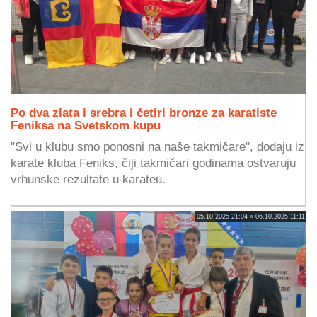
Po dva zlata i srebra i četiri bronze za karatiste
Feniksa na Svetskom kupu
"Svi u klubu smo ponosni na naše takmičare", dodaju iz
karate kluba Feniks, čiji takmičari godinama ostvaruju
vrhunske rezultate u karateu.
05.10.2025 21:04 » 06.10.2025 11:11