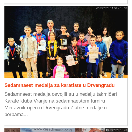
22.03.2026 14:50 » 15:18
Sedamnaest medalja za karatiste u Drvengradu
Sedamnaest medalja osvojili su u nedelju takmičari
Karate kluba Vranje na sedamnaestom turniru
Mećavnik open u Drvengradu.Zlatne medalje u
borbama...
19.03.2026 18:43