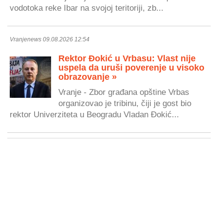
vodotoka reke Ibar na svojoj teritoriji, zb...
Vranjenews 09.08.2026 12:54
Rektor Đokić u Vrbasu: Vlast nije
uspela da uruši poverenje u visoko
obrazovanje »
Vranje - Zbor građana opštine Vrbas
organizovao je tribinu, čiji je gost bio
rektor Univerziteta u Beogradu Vladan Đokić...