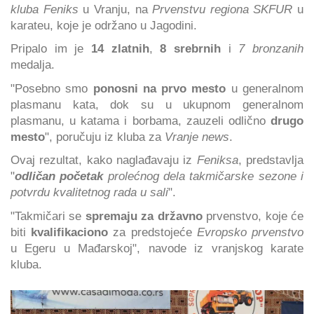
kluba Feniks
u Vranju, na
Prvenstvu regiona SKFUR
u
karateu, koje je održano u Jagodini.
Pripalo im je
14 zlatnih
,
8 srebrnih
i
7 bronzanih
medalja.
"Posebno smo
ponosni na prvo mesto
u generalnom
plasmanu kata, dok su u ukupnom generalnom
plasmanu, u katama i borbama, zauzeli odlično
drugo
mesto
", poručuju iz kluba za
Vranje news
.
Ovaj rezultat, kako naglađavaju iz
Feniksa
, predstavlja
"
odličan početak
prolećnog dela takmičarske sezone i
potvrdu kvalitetnog rada u sali
".
"Takmičari se
spremaju za državno
prvenstvo, koje će
biti
kvalifikaciono
za predstojeće
Evropsko prvenstvo
u Egeru u Mađarskoj", navode iz vranjskog karate
kluba.