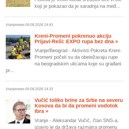
koji je pokazao da je saradnja na međ...
Vranjenews 09.08.2026 14:43
Kreni-Promeni pokrenuo akciju
Prijavi-Reši: EXPO rupa bez dna »
Vranje/Beograd - Aktivisti Pokreta Kreni-
Promeni počeli su da obeležavaju rupe
na beogradskim ulicama koje su građani
pr...
Vranjenews 09.08.2026 14:33
Vučić toliko brine za Srbe na severu
Kosova da bi da promeni vodotok
Ibra »
Vranje - Aleksandar Vučić, član SNS-a,
izjavio je da država razmatra promenu