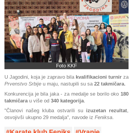
Foto KKF
U Jagodini, koja je zapravo bila
kvalifikacioni turnir
za
Prvenstvo Srbije
u maju, nastupili su sa
22 takmičara.
Konkurencija je bila jaka - za medalje se borilo oko
180
takmičara
u više od
340 kategorija
.
"Članovi našeg kluba ostvarili su
izuzetan rezultat
,
osvojivši ukupno 29 medalja", navode iz
Feniksa
.
Karate klub Feniks
Vranje