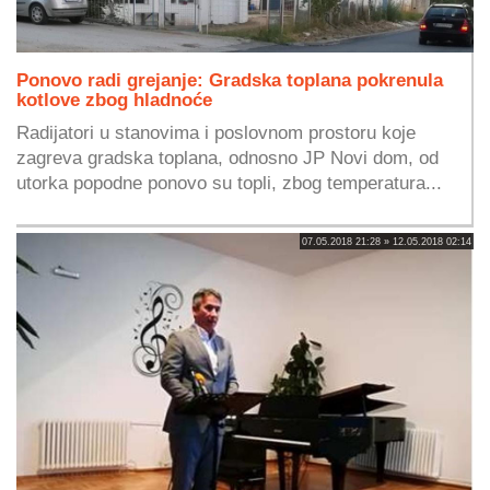
Ponovo radi grejanje: Gradska toplana pokrenula
kotlove zbog hladnoće
Radijatori u stanovima i poslovnom prostoru koje
zagreva gradska toplana, odnosno JP Novi dom, od
utorka popodne ponovo su topli, zbog temperatura...
07.05.2018 21:28 » 12.05.2018 02:14