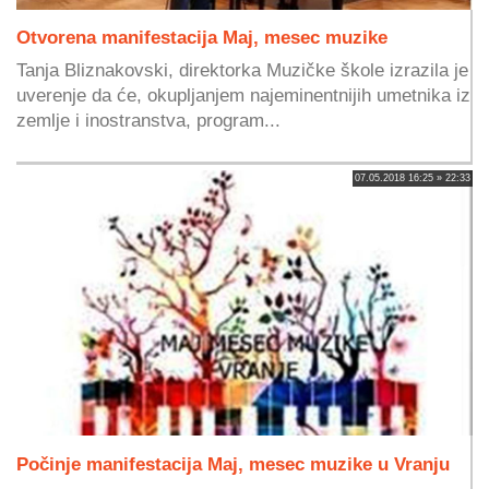
Otvorena manifestacija Maj, mesec muzike
Tanja Bliznakovski, direktorka Muzičke škole izrazila je
uverenje da će, okupljanjem najeminentnijih umetnika iz
zemlje i inostranstva, program...
07.05.2018 16:25 » 22:33
Počinje manifestacija Maj, mesec muzike u Vranju