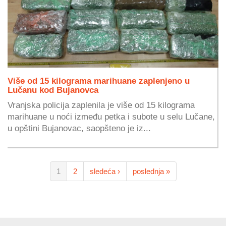
Više od 15 kilograma marihuane zaplenjeno u
Lučanu kod Bujanovca
Vranjska policija zaplenila je više od 15 kilograma
marihuane u noći između petka i subote u selu Lučane,
u opštini Bujanovac, saopšteno je iz...
1
2
sledeća ›
poslednja »