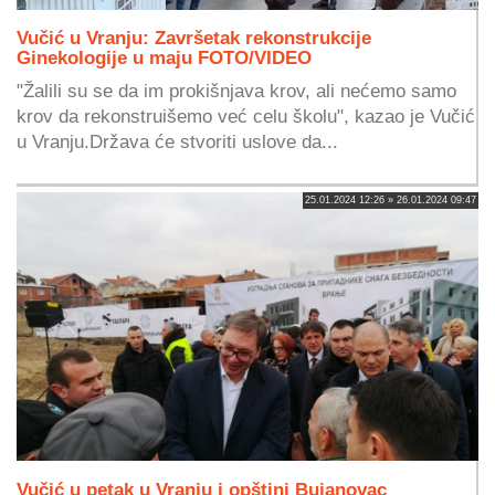
Vučić u Vranju: Završetak rekonstrukcije
Ginekologije u maju FOTO/VIDEO
"Žalili su se da im prokišnjava krov, ali nećemo samo
krov da rekonstruišemo već celu školu", kazao je Vučić
u Vranju.Država će stvoriti uslove da...
25.01.2024 12:26 » 26.01.2024 09:47
Vučić u petak u Vranju i opštini Bujanovac