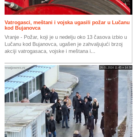
Vatrogasci, meštani i vojska ugasili požar u Lučanu
kod Bujanovca
Vranje - Požar, koji je u nedelju oko 13 časova izbio u
Lučanu kod Bujanovca, ugašen je zahvaljujući brzoj
akciji vatrogasaca, vojske i meštana i...
26.01.2024 11:45 » 14:30