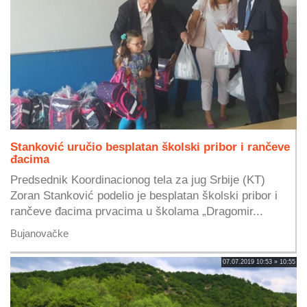
Stanković uručio besplatan školski pribor i rančeve
đacima
Predsednik Koordinacionog tela za jug Srbije (KT)
Zoran Stanković podelio je besplatan školski pribor i
rančeve đacima prvacima u školama „Dragomir...
Bujanovačke
07.07.2019 10:53 » 10:55