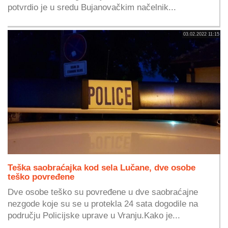
potvrdio je u sredu Bujanovačkim načelnik...
03.02.2022 11:15
Teška saobraćajka kod sela Lučane, dve osobe
teško povređene
Dve osobe teško su povređene u dve saobraćajne
nezgode koje su se u protekla 24 sata dogodile na
području Policijske uprave u Vranju.Kako je...