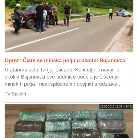
Oprez: Čiste se minska polja u okolini Bujanovca
U atarima sela Turija, Lučane, Končulj i Trnovac u
okolini Bujanovca ove sedmice počelo je čišćenje
minskih polja i neeksplodiranih ubojnih sredstava...
TV Spektri
18.05.2019 13:28 » 14:22