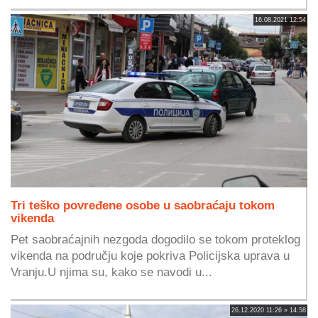
16.08.2021 12:54
Tri teško povređene osobe u saobraćaju tokom
vikenda
Pet saobraćajnih nezgoda dogodilo se tokom proteklog
vikenda na području koje pokriva Policijska uprava u
Vranju.U njima su, kako se navodi u...
26.12.2020 11:26 » 14:58