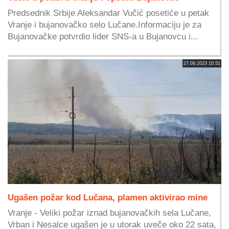
Predsednik Srbije Aleksandar Vučić posetiće u petak
Vranje i bujanovačko selo Lučane.Informaciju je za
Bujanovačke potvrdio lider SNS-a u Bujanovcu i...
27.09.2023 10:51
Ugašen požar kod Lučana, plamen aktivirao mine
Vranje - Veliki požar iznad bujanovačkih sela Lučane,
Vrban i Nesalce ugašen je u utorak uveče oko 22 sata,