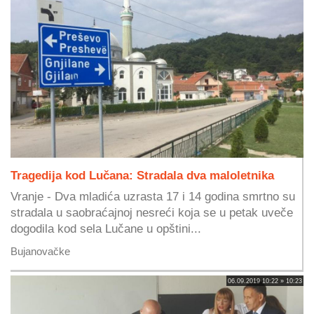
Tragedija kod Lučana: Stradala dva maloletnika
Vranje - Dva mladića uzrasta 17 i 14 godina smrtno su
stradala u saobraćajnoj nesreći koja se u petak uveče
dogodila kod sela Lučane u opštini...
Bujanovačke
06.09.2019 10:22 » 10:23