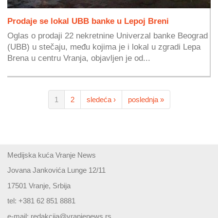
Prodaje se lokal UBB banke u Lepoj Breni
Oglas o prodaji 22 nekretnine Univerzal banke Beograd
(UBB) u stečaju, među kojima je i lokal u zgradi Lepa
Brena u centru Vranja, objavljen je od...
1
2
sledeća ›
poslednja »
Medijska kuća Vranje News
Jovana Jankovića Lunge 12/11
17501 Vranje, Srbija
tel: +381 62 851 8881
e-mail:
redakcija@vranjenews.rs