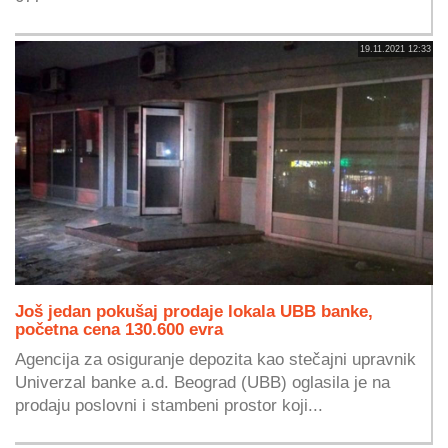
19.11.2021 12:33
Još jedan pokušaj prodaje lokala UBB banke,
početna cena 130.600 evra
Agencija za osiguranje depozita kao stečajni upravnik
Univerzal banke a.d. Beograd (UBB) oglasila je na
prodaju poslovni i stambeni prostor koji...