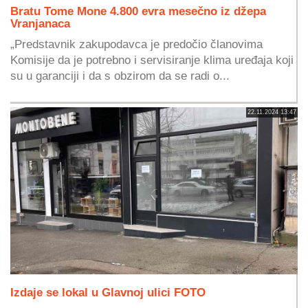
Bratu Tome Mone 4.800 evra mesečno iz džepa
Vranjanaca
„Predstavnik zakupodavca je predočio članovima
Komisije da je potrebno i servisiranje klima uređaja koji
su u garanciji i da s obzirom da se radi o...
22.11.2024 13:47
Izdaje se lokal u Glavnoj ulici FOTO