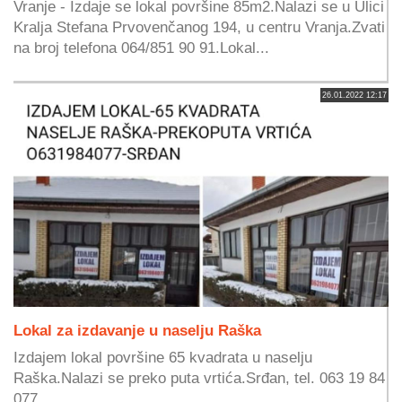
Vranje - Izdaje se lokal površine 85m2.Nalazi se u Ulici
Kralja Stefana Prvovenčanog 194, u centru Vranja.Zvati
na broj telefona 064/851 90 91.Lokal...
26.01.2022 12:17
Lokal za izdavanje u naselju Raška
Izdajem lokal površine 65 kvadrata u naselju
Raška.Nalazi se preko puta vrtića.Srđan, tel. 063 19 84
077