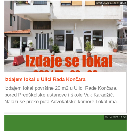
20.05.2021 11:28 » 11:35
Izdajem lokal u Ulici Rada Končara
Izdajem lokal površine 20 m2 u Ulici Rade Končara,
pored Predškolske ustanove i škole Vuk Karadžić.
Nalazi se preko puta Advokatske komore.Lokal ima...
05.04.2021 14:58