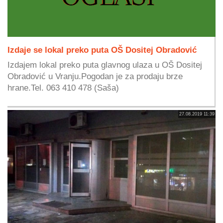
Izdaje se lokal preko puta OŠ Dositej Obradović
Izdajem lokal preko puta glavnog ulaza u OŠ Dositej
Obradović u Vranju.Pogodan je za prodaju brze
hrane.Tel. 063 410 478 (Saša)
27.08.2019 11:39