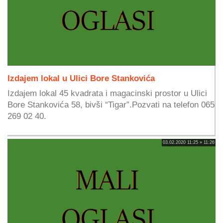
Izdajem lokal u Ulici Bore Stankovića
Izdajem lokal 45 kvadrata i magacinski prostor u Ulici
Bore Stankovića 58, bivši “Tigar”.Pozvati na telefon 065
269 02 40.
03.02.2020 11:25 » 11:26