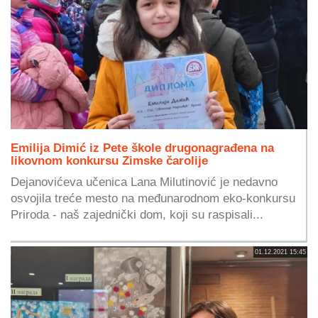
Emilija Dimić iz Pete škole drugonagrađena na
likovnom konkursu Zimske čarolije
Dejanovićeva učenica Lana Milutinović je nedavno
osvojila treće mesto na međunarodnom eko-konkursu
Priroda - naš zajednički dom, koji su raspisali...
01.12.2021 15:45