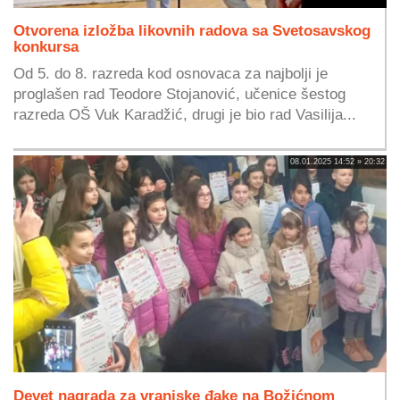
Otvorena izložba likovnih radova sa Svetosavskog
konkursa
Od 5. do 8. razreda kod osnovaca za najbolji je
proglašen rad Teodore Stojanović, učenice šestog
razreda OŠ Vuk Karadžić, drugi je bio rad Vasilija...
08.01.2025 14:52 » 20:32
Devet nagrada za vranjske đake na Božićnom