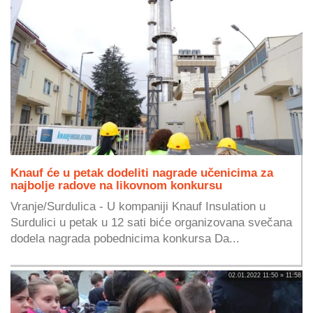
Knauf će u petak dodeliti nagrade učenicima za
najbolje radove na likovnom konkursu
Vranje/Surdulica - U kompaniji Knauf Insulation u
Surdulici u petak u 12 sati biće organizovana svečana
dodela nagrada pobednicima konkursa Da...
02.01.2022 11:50 » 11:58