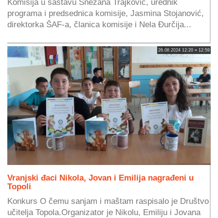
Komisija u sastavu Snežana Trajković, urednik
programa i predsednica komisije, Jasmina Stojanović,
direktorka ŠAF-a, članica komisije i Nela Đurčija...
26.08.2024 12:20 » 12:59
Vranjski đaci Nikola, Jovan i Emilija nagrađeni u
Topoli
Konkurs O čemu sanjam i maštam raspisalo je Društvo
učitelja Topola.Organizator je Nikolu, Emiliju i Jovana