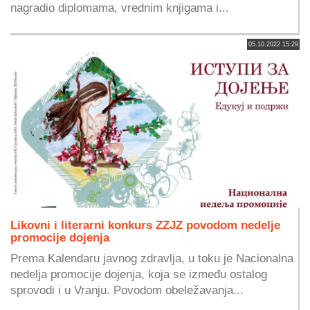
nagradio diplomama, vrednim knjigama i...
05.10.2022 15:29
Likovni i literarni konkurs ZZJZ povodom nedelje
promocije dojenja
Prema Kalendaru javnog zdravlja, u toku je Nacionalna
nedelja promocije dojenja, koja se između ostalog
sprovodi i u Vranju. Pоvоdоm оbеlеžаvаnjа...