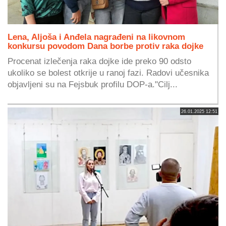
Lena, Aljoša i Anđela nagrađeni na likovnom
konkursu povodom Dana borbe protiv raka dojke
Procenat izlečenja raka dojke ide preko 90 odsto
ukoliko se bolest otkrije u ranoj fazi. Radovi učesnika
objavljeni su na Fejsbuk profilu DOP-a."Cilj...
26.01.2025 12:51