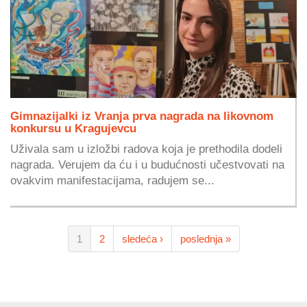
Gimnazijalki iz Vranja prva nagrada na likovnom
konkursu u Kragujevcu
Uživala sam u izložbi radova koja je prethodila dodeli
nagrada. Verujem da ću i u budućnosti učestvovati na
ovakvim manifestacijama, radujem se...
1
2
sledeća ›
poslednja »