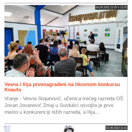
04.06.2022 12:05 » 12:05
Vesna i Ilija prvonagrađeni na likovnom konkursu
Knaufa
Vranje - Vesna Stojanović, učenica trećeg razreda OŠ
Jovan Jovanović Zmaj u Surdulici osvojila je prvo
mesto u konkurenciji nižih razreda, a Ilija...
02.06.2022 11:41