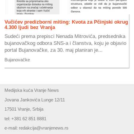
Vučićev predizborni miting: Kvota za Pčinjski okrug
4.300 ljudi bez Vranja
Sudeći prema prepisci Nenada Mitrovića, predsednika
bujanovačkog odbora SNS-a i članstva, koju je objavio
portal Bujanovačke, za 30. maj planiran je...
Bujanovačke
Medijska kuća Vranje News
Jovana Jankovića Lunge 12/11
17501 Vranje, Srbija
tel: +381 62 851 8881
e-mail:
redakcija@vranjenews.rs