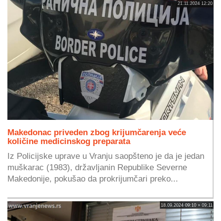
21.11.2024 12:20
Makedonac priveden zbog krijumčarenja veće
količine medicinskog preparata
Iz Policijske uprave u Vranju saopšteno je da je jedan
muškarac (1983), državljanin Republike Severne
Makedonije, pokušao da prokrijumčari preko...
18.09.2024 09:10 » 09:11