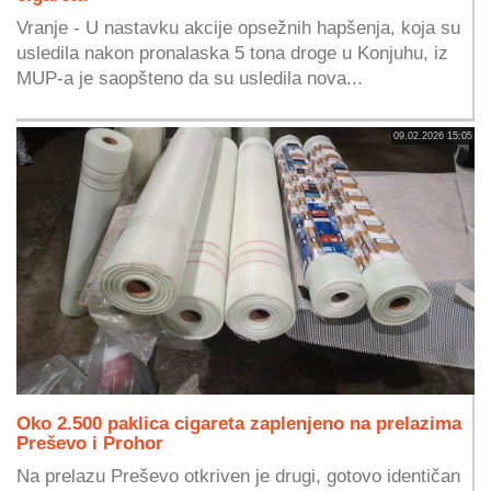
Vranje - U nastavku akcije opsežnih hapšenja, koja su
usledila nakon pronalaska 5 tona droge u Konjuhu, iz
MUP-a je saopšteno da su usledila nova...
09.02.2026 15:05
Oko 2.500 paklica cigareta zaplenjeno na prelazima
Preševo i Prohor
Na prelazu Preševo otkriven je drugi, gotovo identičan