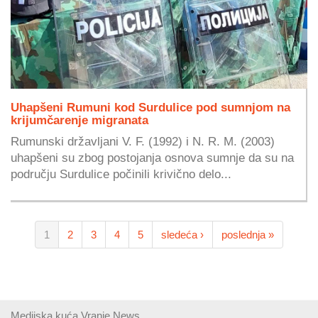
Uhapšeni Rumuni kod Surdulice pod sumnjom na
krijumčarenje migranata
Rumunski državljani V. F. (1992) i N. R. M. (2003)
uhapšeni su zbog postojanja osnova sumnje da su na
području Surdulice počinili krivično delo...
1
2
3
4
5
sledeća ›
poslednja »
Medijska kuća Vranje News