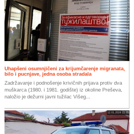
Uhapšeni osumnjičeni za krijumčarenje migranata,
bilo i pucnjave, jedna osoba stradala
Zadržavanje i podnošenje krivičnih prijava protiv dva
muškarca (1980. i 1981. godište) iz okoline Preševa,
naložio je dežurni javni tužilac Višeg...
12.01.2024 22:35