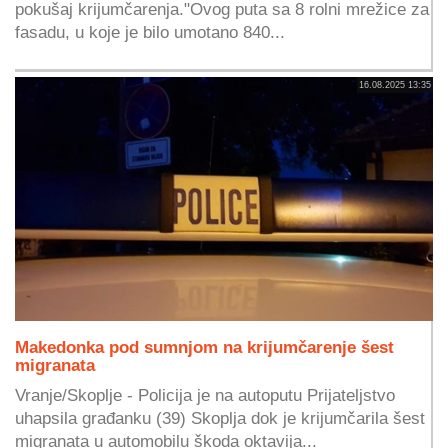
pokušaj krijumčarenja."Ovog puta sa 8 rolni mrežice za
fasadu, u koje je bilo umotano 840...
16.08.2025 13:35
Makedonka pod sumnjom na krijumčarenje šest
migranata
Vranje/Skoplje - Policija je na autoputu Prijateljstvo
uhapsila građanku (39) Skoplja dok je krijumčarila šest
migranata u automobilu škoda oktavija...