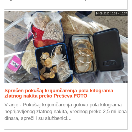
14.08.2025 10:33 » 10:37
Sprečen pokušaj krijumčarenja pola kilograma
zlatnog nakita preko Preševa FOTO
Vranje - Pokušaj krijumčarenja gotovo pola kilograma
neprijavljenog zlatnog nakita, vrednog preko 2,5 miliona
dinara, sprečili su službenici...