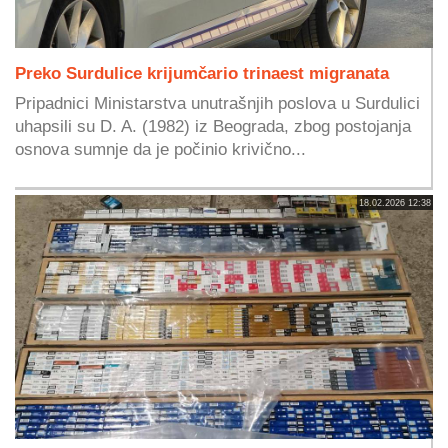
Preko Surdulice krijumčario trinaest migranata
Pripadnici Ministarstva unutrašnjih poslova u Surdulici
uhapsili su D. A. (1982) iz Beograda, zbog postojanja
osnova sumnje da je počinio krivično...
18.02.2026 12:38