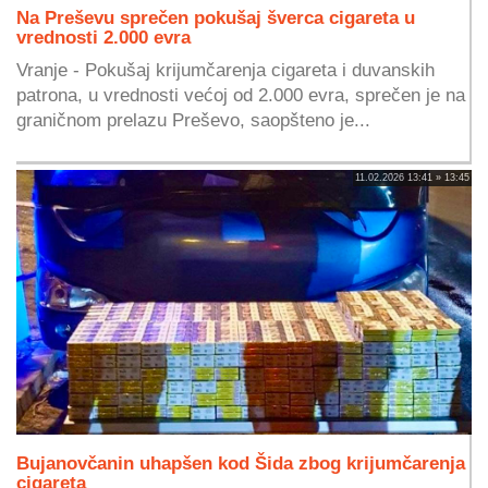
Na Preševu sprečen pokušaj šverca cigareta u
vrednosti 2.000 evra
Vranje - Pokušaj krijumčarenja cigareta i duvanskih
patrona, u vrednosti većoj od 2.000 evra, sprečen je na
graničnom prelazu Preševo, saopšteno je...
11.02.2026 13:41 » 13:45
Bujanovčanin uhapšen kod Šida zbog krijumčarenja
cigareta