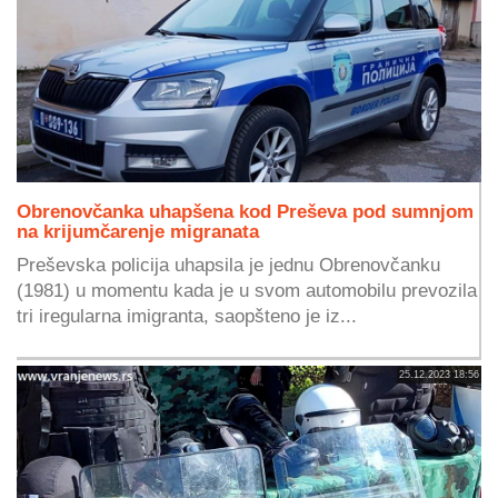
Obrenovčanka uhapšena kod Preševa pod sumnjom
na krijumčarenje migranata
Preševska policija uhapsila je jednu Obrenovčanku
(1981) u momentu kada je u svom automobilu prevozila
tri iregularna imigranta, saopšteno je iz...
25.12.2023 18:56