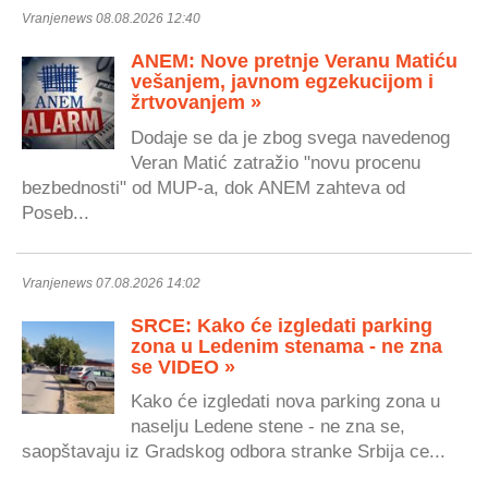
Vranjenews 08.08.2026 12:40
ANEM: Nove pretnje Veranu Matiću
vešanjem, javnom egzekucijom i
žrtvovanjem »
Dodaje se da je zbog svega navedenog
Veran Matić zatražio "novu procenu
bezbednosti" od MUP-a, dok ANEM zahteva od
Poseb...
Vranjenews 07.08.2026 14:02
SRCE: Kako će izgledati parking
zona u Ledenim stenama - ne zna
se VIDEO »
Kako će izgledati nova parking zona u
naselju Ledene stene - ne zna se,
saopštavaju iz Gradskog odbora stranke Srbija ce...