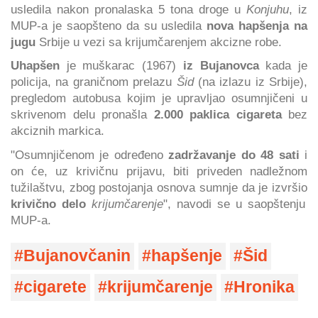
usledila nakon pronalaska 5 tona droge u
Konjuhu
, iz
MUP-a je saopšteno da su usledila
nova hapšenja na
jugu
Srbije u vezi sa krijumčarenjem akcizne robe.
Uhapšen
je muškarac (1967)
iz Bujanovca
kada je
policija, na graničnom prelazu
Šid
(na izlazu iz Srbije),
pregledom autobusa kojim je upravljao osumnjičeni u
skrivenom delu pronašla
2.000 paklica cigareta
bez
akciznih markica.
"Osumnjičenom je određeno
zadržavanje do 48 sati
i
on će, uz krivičnu prijavu, biti priveden nadležnom
tužilaštvu, zbog postojanja osnova sumnje da je izvršio
krivično delo
krijumčarenje
", navodi se u saopštenju
MUP-a.
Bujanovčanin
hapšenje
Šid
cigarete
krijumčarenje
Hronika