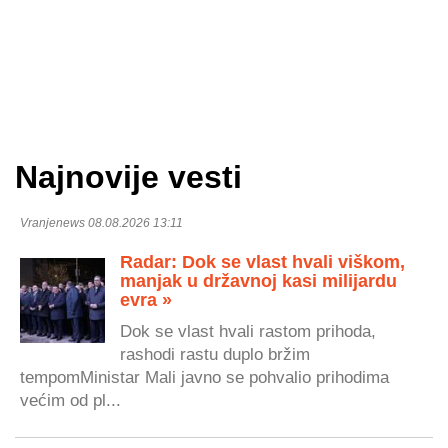
Najnovije vesti
Vranjenews 08.08.2026 13:11
Radar: Dok se vlast hvali viškom,
manjak u državnoj kasi milijardu
evra »
Dok se vlast hvali rastom prihoda,
rashodi rastu duplo bržim
tempomMinistar Mali javno se pohvalio prihodima
većim od pl...