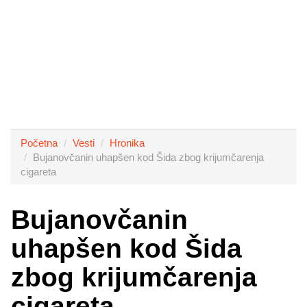
Početna
Vesti
Hronika
Bujanovčanin uhapšen kod Šida zbog krijumčarenja
cigareta
Bujanovčanin
uhapšen kod Šida
zbog krijumčarenja
cigareta