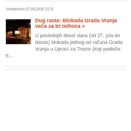
Vranjenews 07.08.2026 13:31
Dug raste: Blokada Grada Vranja
veća za tri miliona »
U poslednjih deset dana (od 27. jula do
danas) blokada jednog od računa Grada
Vranja u Upravi za Trezor (koji podleže
fi...