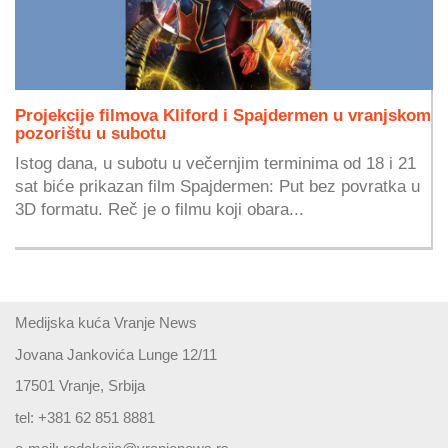
Projekcije filmova Kliford i Spajdermen u vranjskom
pozorištu u subotu
Istog dana, u subotu u večernjim terminima od 18 i 21
sat biće prikazan film Spajdermen: Put bez povratka u
3D formatu. Reč je o filmu koji obara...
Medijska kuća Vranje News
Jovana Jankovića Lunge 12/11
17501 Vranje, Srbija
tel: +381 62 851 8881