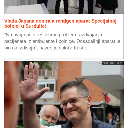
Vlada Japana donirala rendgen aparat Specijalnoj
bolnici u Surdulici
"Na ovaj način rešili smo problem razdvajanja
pacijenata iz ambulante i bolnice. Dosadašnji aparat je
bio na izdisaju", naveo je doktor Kostić....
26.03.2021 12:28