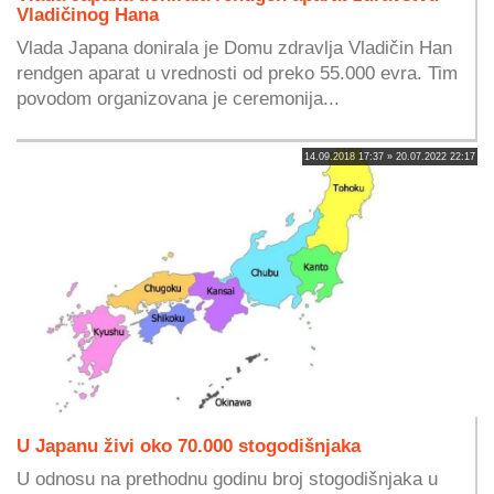
Vladičinog Hana
Vlada Japana donirala je Domu zdravlja Vladičin Han
rendgen aparat u vrednosti od preko 55.000 evra. Tim
povodom organizovana je ceremonija...
14.09.2018 17:37 » 20.07.2022 22:17
U Japanu živi oko 70.000 stogodišnjaka
U odnosu na prethodnu godinu broj stogodišnjaka u