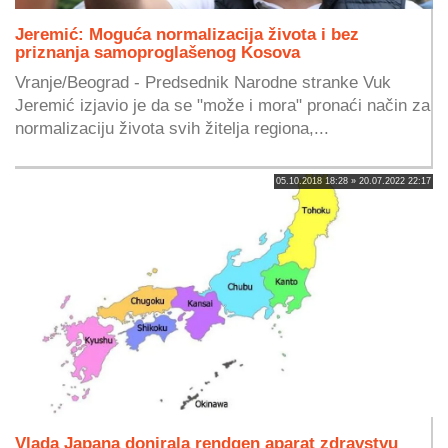
Jeremić: Moguća normalizacija života i bez
priznanja samoproglašenog Kosova
Vranje/Beograd - Predsednik Narodne stranke Vuk
Jeremić izjavio je da se "može i mora" pronaći način za
normalizaciju života svih žitelja regiona,...
05.10.2018 18:28 » 20.07.2022 22:17
Vlada Japana donirala rendgen aparat zdravstvu