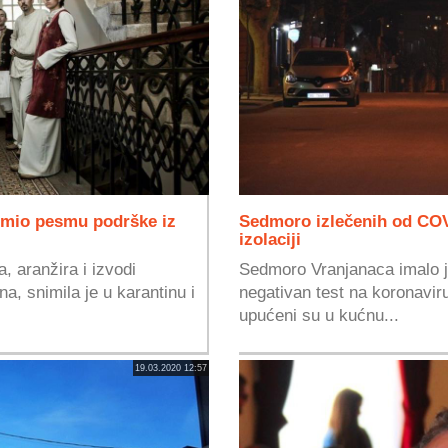
nimio pesmu podrške iz
Sedmoro izlečenih od COVI
izolaciji
a, aranžira i izvodi
Sedmoro Vranjanaca imalo je
a, snimila je u karantinu i
negativan test na koronavirus
upućeni su u kućnu...
19.03.2020 12:57