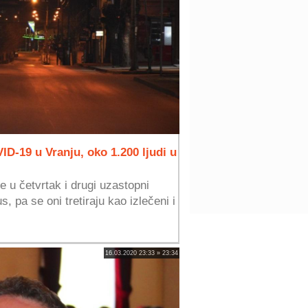
D-19 u Vranju, oko 1.200 ljudi u
 u četvrtak i drugi uzastopni
, pa se oni tretiraju kao izlečeni i
16.03.2020 23:33 » 23:34