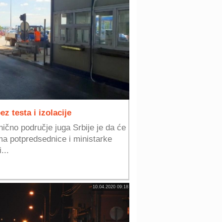
z testa i izolacije
nično područje juga Srbije je da će
ma potpredsednice i ministarke
...
10.04.2020 09:18