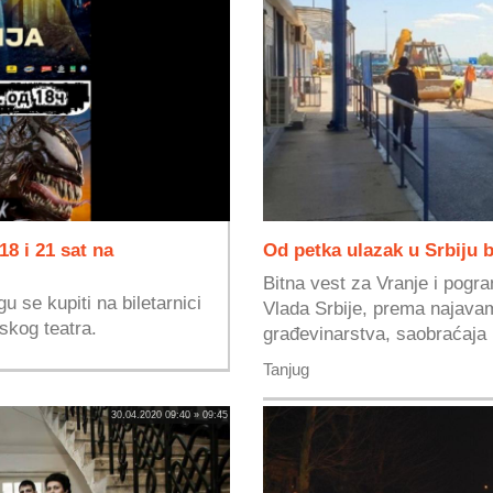
18 i 21 sat na
Od petka ulazak u Srbiju be
Bitna vest za Vranje i pogra
 se kupiti na biletarnici
Vlada Srbije, prema najava
jskog teatra.
građevinarstva, saobraćaja i
Tanjug
30.04.2020 09:40 » 09:45