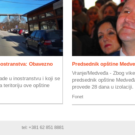
inostranstva: Obavezno
Predsednik opštine Medveđ
Vranje/Medveđa - Zbog vik
ade u inostranstvu i koji se
predsednik opštine Medveđ
teritoriju ove opštine
provede 28 dana u izolaciji.
Fonet
tel: +381 62 851 8881