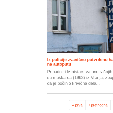
Iz policije zvanično potvrđeno h
na autoputu
Pripadnici Ministarstva unutrašnjih
su muškarca (1963) iz Vranja, zbo
da je počinio krivična dela...
« prva
‹ prethodna