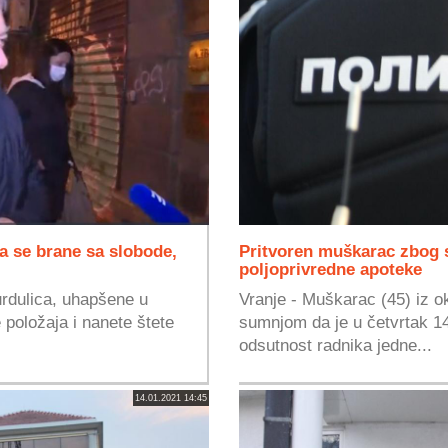
a se brane sa slobode,
Pritvoren muškarac zbog 
poljoprivredne apoteke
urdulica, uhapšene u
Vranje - Muškarac (45) iz 
položaja i nanete štete
sumnjom da je u četvrtak 14.
odsutnost radnika jedne...
14.01.2021 14:45