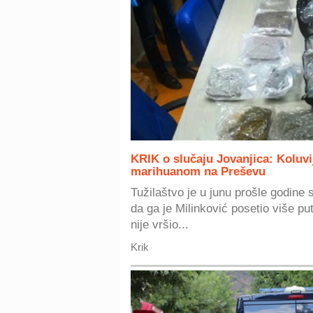
KRIK o slučaju Jovanjica: Koluvi
marihuanom na Preševu
Tužilaštvo je u junu prošle godine 
da ga je Milinković posetio više put
nije vršio...
Krik