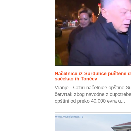
Načelnice iz Surdulice puštene d
sačekao ih Tončev
Vranje - Četiri načelnice opštine S
četvrtak zbog navodne zloupotrebe 
opštini od preko 40.000 evra u...