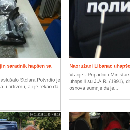
jin saradnik hapšen sa
Naoružani Libanac uhapše
Vranje - Pripadnici Minista
saslušalo Stolara.Potvrdio je
uhapsili su J.A.R. (1991), d
a u prtivoru, ali je rekao da
osnova sumnje da je...
19.01.2021 11:23 » 11:23