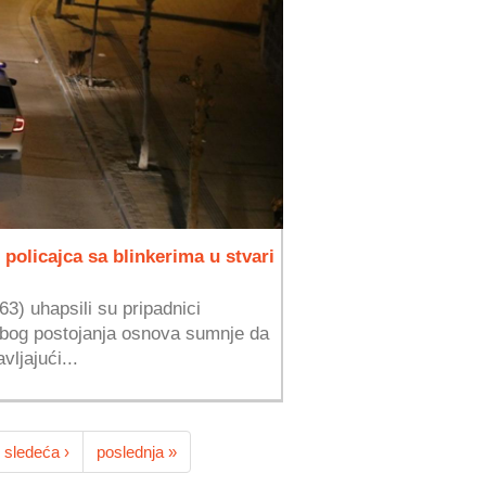
policajca sa blinkerima u stvari
3) uhapsili su pripadnici
 zbog postojanja osnova sumnje da
ljajući...
sledeća ›
poslednja »