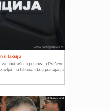
n u taksiju
rstva unutrašnjih poslova u Preševu
ržavljanina Libana, zbog postojanja
16.01.2021 10:05