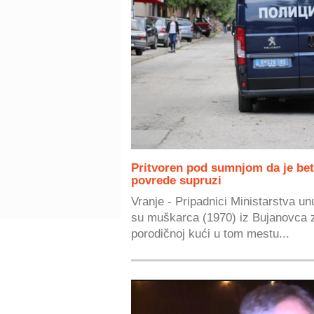
Pritvoren pod sumnjom da je be
povrede supruzi
Vranje - Pripadnici Ministarstva un
su muškarca (1970) iz Bujanovca z
porodičnoj kući u tom mestu...