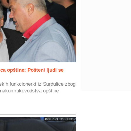
a opštine: Pošteni ljudi se
skih funkcionerki iz Surdulice zbog
 nakon rukovodstva opštine
15.01.2021 15:31 » 15:32