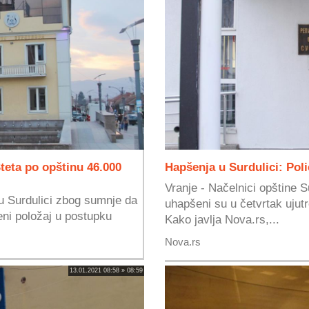
teta po opštinu 46.000
Hapšenja u Surdulici: Poli
Vranje - Načelnici opštine S
u Surdulici zbog sumnje da
uhapšeni su u četvrtak ujutro
eni položaj u postupku
Kako javlja Nova.rs,...
Nova.rs
13.01.2021 08:58 » 08:59