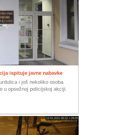
cija ispituje javne nabavke
urdulica i još nekoliko osoba
 u opsežnoj policijskoj akciji.
13.01.2021 08:52 » 09:05