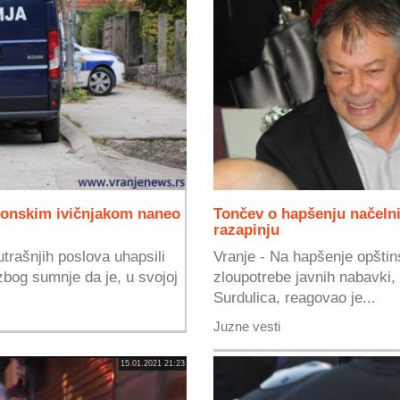
tonskim ivičnjakom naneo
Tončev o hapšenju načelnic
razapinju
utrašnjih poslova uhapsili
Vranje - Na hapšenje opštin
bog sumnje da je, u svojoj
zloupotrebe javnih nabavki,
Surdulica, reagovao je...
Juzne vesti
15.01.2021 21:23