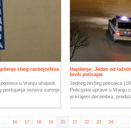
apšenje zbog razbojništva
Hapšenje: Jedan od lažnih 
bivši policajac
 poslova u Vranju uhapsili
Jednog bivšeg policajca (196
g postojanja osnova sumnje
Policijske uprave u Vranju
je krajem decembra, predstav
…
16
17
18
19
20
21
22
23
24
…