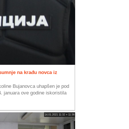
sumnje na krađu novca iz
okoline Bujanovca uhapšen je pod
 januara ove godine iskoristila
14.01.2021 11:32 » 11:36