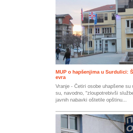
MUP o hapšenjima u Surdulici: Š
evra
Vranje - Četiri osobe uhapšene su 
su, navodno, "zloupotrebivši služb
javnih nabavki oštetile opštinu...