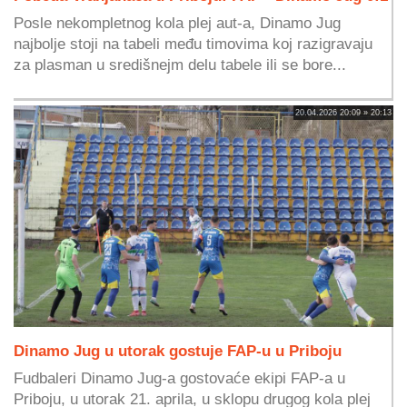
Posle nekompletnog kola plej aut-a, Dinamo Jug
najbolje stoji na tabeli među timovima koj razigravaju
za plasman u središnejm delu tabele ili se bore...
20.04.2026 20:09 » 20:13
Dinamo Jug u utorak gostuje FAP-u u Priboju
Fudbaleri Dinamo Jug-a gostovaće ekipi FAP-a u
Priboju, u utorak 21. aprila, u sklopu drugog kola plej