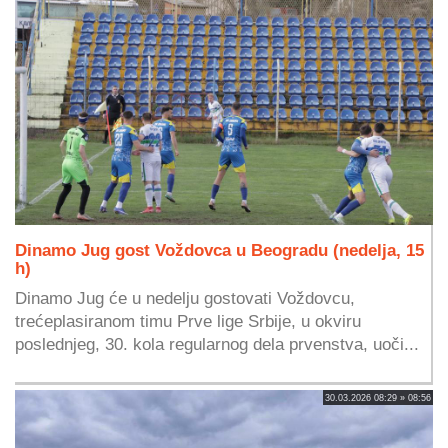
Dinamo Jug gost Voždovca u Beogradu (nedelja, 15
h)
Dinamo Jug će u nedelju gostovati Voždovcu,
trećeplasiranom timu Prve lige Srbije, u okviru
poslednjeg, 30. kola regularnog dela prvenstva, uoči...
30.03.2026 08:29 » 08:56