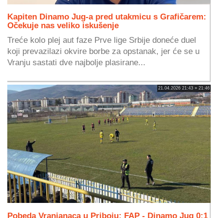
Kapiten Dinamo Jug-a pred utakmicu s Grafičarem:
Očekuje nas veliko iskušenje
Treće kolo plej aut faze Prve lige Srbije doneće duel
koji prevazilazi okvire borbe za opstanak, jer će se u
Vranju sastati dve najbolje plasirane...
21.04.2026 21:43 » 21:46
Pobeda Vranjanaca u Priboju: FAP - Dinamo Jug 0:1