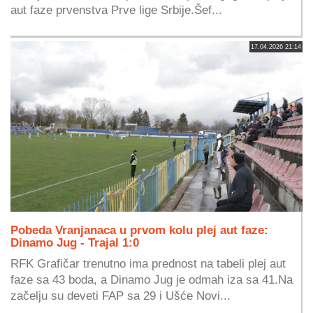
aut faze prvenstva Prve lige Srbije.Šef...
17.04.2026 21:14
Pobeda Vranjanaca u prvom kolu plej aut faze:
Dinamo Jug - Trajal 1:0
RFK Grafičar trenutno ima prednost na tabeli plej aut
faze sa 43 boda, a Dinamo Jug je odmah iza sa 41.Na
začelju su deveti FAP sa 29 i Ušće Novi...