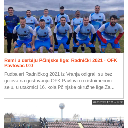
Remi u derbiju Pčinjske lige: Radnički 2021 - OFK
Pavlovac 0:0
Fudbaleri Radničkog 2021 iz Vranja odigrali su bez
golova na gostovanju OFK Pavlovcu u istoimenom
selu, u utakmici 16. kola Pčinjske okružne lige.Za...
28.03.2026 17:21 » 17:30