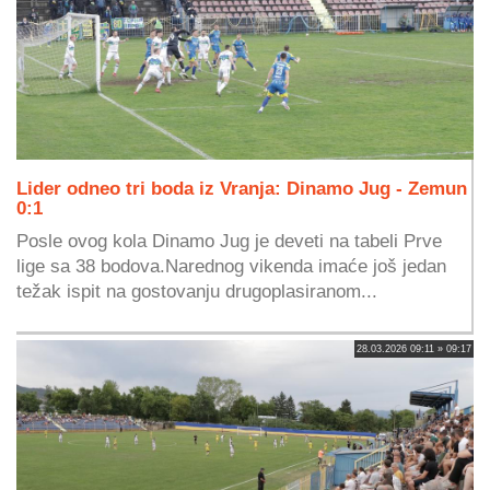
Lider odneo tri boda iz Vranja: Dinamo Jug - Zemun
0:1
Posle ovog kola Dinamo Jug je deveti na tabeli Prve
lige sa 38 bodova.Narednog vikenda imaće još jedan
težak ispit na gostovanju drugoplasiranom...
28.03.2026 09:11 » 09:17