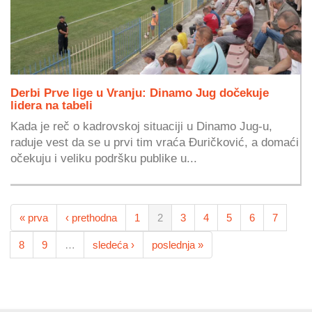
Derbi Prve lige u Vranju: Dinamo Jug dočekuje
lidera na tabeli
Kada je reč o kadrovskoj situaciji u Dinamo Jug-u,
raduje vest da se u prvi tim vraća Đuričković, a domaći
očekuju i veliku podršku publike u...
« prva
‹ prethodna
1
2
3
4
5
6
7
8
9
…
sledeća ›
poslednja »