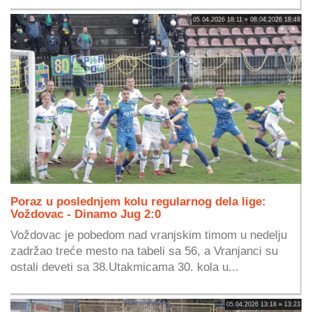
05.04.2026 18:11 » 08.04.2026 18:48
Poraz u poslednjem kolu regularnog dela lige:
Voždovac - Dinamo Jug 2:0
Voždovac je pobedom nad vranjskim timom u nedelju
zadržao treće mesto na tabeli sa 56, a Vranjanci su
ostali deveti sa 38.Utakmicama 30. kola u...
05.04.2026 13:18 » 13:23