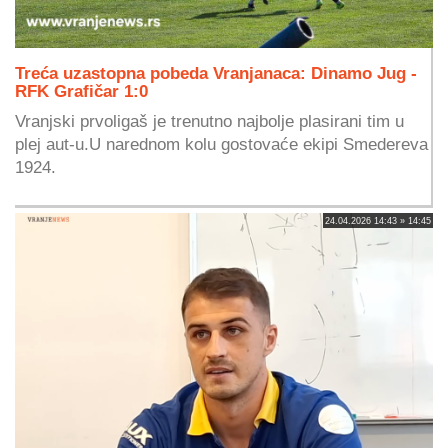
Treća uzastopna pobeda Vranjanaca: Dinamo Jug -
RFK Grafičar 1:0
Vranjski prvoligaš je trenutno najbolje plasirani tim u
plej aut-u.U narednom kolu gostovaće ekipi Smedereva
1924.
24.04.2026 14:43 » 14:45