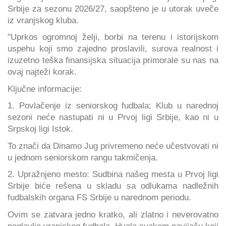
Srbije za sezonu 2026/27, saopšteno je u utorak uveče
iz vranjskog kluba.
"Uprkos ogromnoj želji, borbi na terenu i istorijskom
uspehu koji smo zajedno proslavili, surova realnost i
izuzetno teška finansijska situacija primorale su nas na
ovaj najteži korak.
Ključne informacije:
1. Povlačenje iz seniorskog fudbala: Klub u narednoj
sezoni neće nastupati ni u Prvoj ligi Srbije, kao ni u
Srpskoj ligi Istok.
To znači da Dinamo Jug privremeno neće učestvovati ni
u jednom seniorskom rangu takmičenja.
2. Upražnjeno mesto: Sudbina našeg mesta u Prvoj ligi
Srbije biće rešena u skladu sa odlukama nadležnih
fudbalskih organa FS Srbije u narednom periodu.
Ovim se zatvara jedno kratko, ali zlatno i neverovatno
poglavlje vranjskog fudbala. Hvala svakom navijaču koji