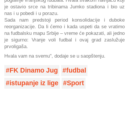
je ostavio srce na tribinama Jumko stadiona i bio uz
nas i u pobedi i u porazu.
Sada nam predstoji period konsolidacije i duboke
reorganizacije. Da li ćemo i kada uspeti da se vratimo
na fudbalsku mapu Srbije – vreme će pokazati, ali jedno
je sigurno: Vranje voli fudbal i ovaj grad zaslužuje
prvoligaša.
Hvala vam na svemu", dodaje se u saopštenju.
FK Dinamo Jug
fudbal
istupanje iz lige
Sport