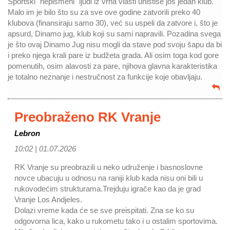
Sportski "nepismeni" ljudi iz vrha vlasti uništiše još jedan klub.
Malo im je bilo što su za sve ove godine zatvorili preko 40
klubova (finansiraju samo 30), već su uspeli da zatvore i, što je
apsurd, Dinamo jug, klub koji su sami napravili. Pozadina svega
je što ovaj Dinamo Jug nisu mogli da stave pod svoju šapu da bi
i preko njega krali pare iz budžeta grada. Ali osim toga kod gore
pomenutih, osim alavosti za pare, njihova glavna karakteristika
je totalno neznanje i nestručnost za funkcije koje obavljaju.
Preobraženo RK Vranje
Lebron
10:02 |
01.07.2026
RK Vranje su preobrazili u neko udruženje i basnoslovne
novce ubacuju u odnosu na raniji klub kada nisu oni bili u
rukovodećim strukturama.Trejduju igrače kao da je grad
Vranje Los Andjeles.
Dolazi vreme kada će se sve preispitati. Zna se ko su
odgovorna lica, kako u rukometu tako i u ostalim sportovima.