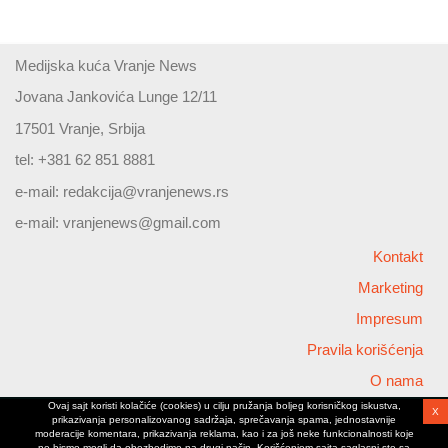
Medijska kuća Vranje News
Jovana Jankovića Lunge 12/11
17501 Vranje, Srbija
tel: +381 62 851 8881
e-mail:
redakcija@vranjenews.rs
e-mail:
vranjenews@gmail.com
Kontakt
Marketing
Impresum
Pravila korišćenja
O nama
Ovaj sajt koristi kolačiće (cookies) u cilju pružanja boljeg korisničkog iskustva,
X
Copyright © 2026 Vranjenews
prikazivanja personalizovanog sadržaja, sprečavanja spama, jednostavnije
All rights reserved
moderacije komentara, prikazivanja reklama, kao i za još neke funkcionalnosti koje
ne bismo mogli da obezbedimo na drugi način. Korišćenjem sajta saglasni ste sa