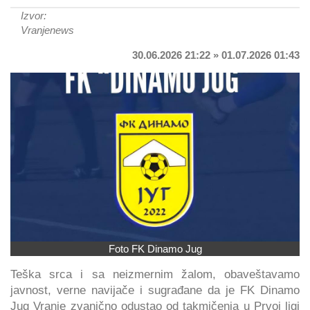
Izvor:
Vranjenews
30.06.2026 21:22 » 01.07.2026 01:43
Foto FK Dinamo Jug
Teška srca i sa neizmernim žalom, obaveštavamo
javnost, verne navijače i sugrađane da je FK Dinamo
Jug Vranje zvanično odustao od takmičenja u Prvoj ligi