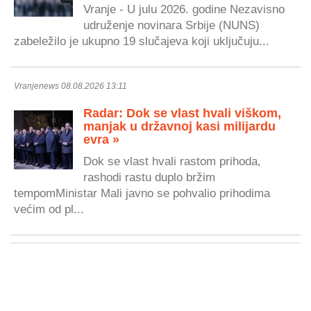
Vranje - U julu 2026. godine Nezavisno
udruženje novinara Srbije (NUNS)
zabeležilo je ukupno 19 slučajeva koji uključuju...
Vranjenews 08.08.2026 13:11
Radar: Dok se vlast hvali viškom,
manjak u državnoj kasi milijardu
evra »
Dok se vlast hvali rastom prihoda,
rashodi rastu duplo bržim
tempomMinistar Mali javno se pohvalio prihodima
većim od pl...