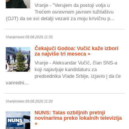
Vranje - "Verujem da postoji volja u
Trećem osnovnom javnom tužilaštvu
(OJT) da se svi detalji vezani za moju krivičnu p...
Vranjenews 09.08.2026 11:35
Čekajući Godoa: Vučić kaže izbori
za najviše tri meseca »
Vranje - Aleksandar Vučić, član SNS-a
koji najavljuje kandidaturu za
predsednika Vlade Srbije, izjavio j da će
vanredni...
Vranjenews 09.08.2026 11:20
NUNS: Talas ozbiljnih pretnji
novinarima preko lokalnih televizija
»