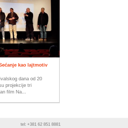
ećanje kao lajtmotiv
ivalskog dana od 20
 projekcije tri
an film Na...
tel: +381 62 851 8881