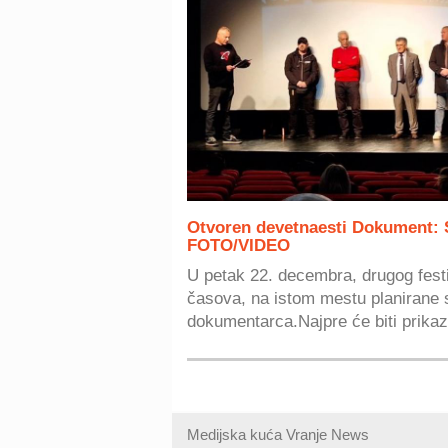
Otvoren devetnaesti Dokument: S
FOTO/VIDEO
U petak 22. decembra, drugog fest
časova, na istom mestu planirane su
dokumentarca.Najpre će biti prikaz
Medijska kuća Vranje News