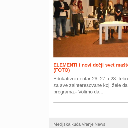
ELEMENTI i novi dečji svet mašte
(FOTO)
Edukativni centar 26. 27. i 28. feb
za sve zainteresovane koji žele da 
programa.- Volimo da...
Medijska kuća Vranje News