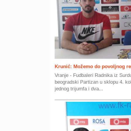
Krunić: Možemo do povoljnog rez
Vranje - Fudbaleri Radnika iz Surd
beogradski Partizan u sklopu 4. ko
jednog trijumfa i dva...