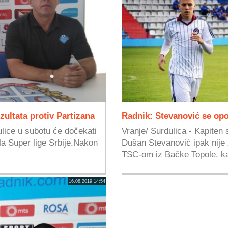
ultata protiv Partizana
Radnik: Stevanović se opo
ulice u subotu će dočekati
Vranje/ Surdulica - Kapiten
la Super lige Srbije.Nakon
Dušan Stevanović ipak nije
TSC-om iz Bačke Topole, ka
16.08.2019 14:54