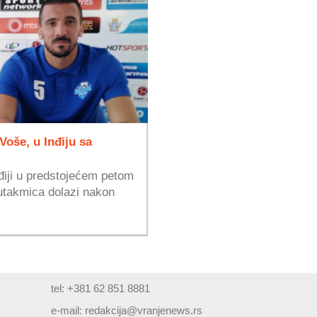
Voše, u Inđiju sa
điji u predstojećem petom
 utakmica dolazi nakon
tel: +381 62 851 8881
e-mail:
redakcija@vranjenews.rs