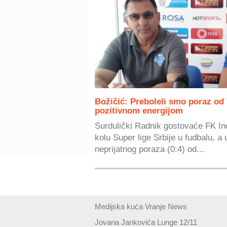
Božičić: Preboleli smo poraz od 
pozitivnom energijom
Surdulički Radnik gostovaće FK In
kolu Super lige Srbije u fudbalu, a
neprijatnog poraza (0:4) od...
Medijska kuća Vranje News
Jovana Jankovića Lunge 12/11