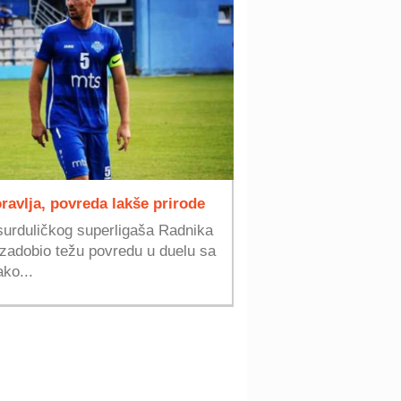
ravlja, povreda lakše prirode
 surduličkog superligaša Radnika
 zadobio težu povredu u duelu sa
ko...