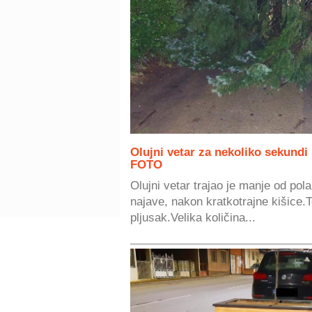
Olujni vetar za nekoliko sekundi
FOTO
Olujni vetar trajao je manje od pol
najave, nakon kratkotrajne kišice.T
pljusak.Velika količina...