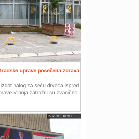
 Gradske uprave posečena zdrava
izdat nalog za seču drveća ispred
rave Vranja zatražili su zvanično
15.12.2021 18:50 » 19:13