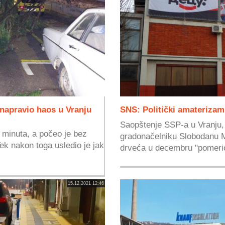
 napravio haos u Vranju
SNS: Politički amaterizam
Saopštenje SSP-a u Vranju, 
a minuta, a počeo je bez
gradonačelniku Slobodanu M
ek nakon toga usledio je jak
drveća u decembru "pomerio 
15.12.2021 12:46