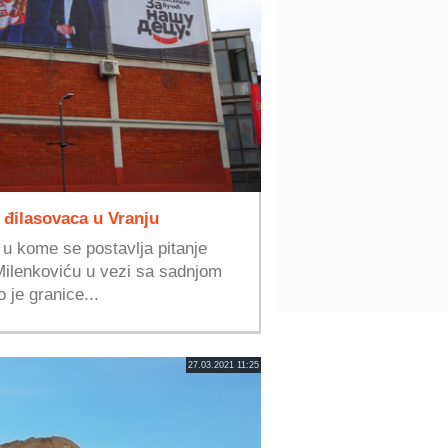
 đilasovaca u Vranju
u kome se postavlja pitanje
ilenkoviću u vezi sa sadnjom
je granice...
27.03.2021 11:25