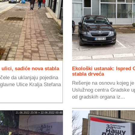
ulici, sadiće nova stabla
Ekološki ustanak: Ispred
stabla drveća
ele da uklanjaju pojedina
Rešenje na osnovu kojeg je 
 glavne Ulice Kralja Stefana
Uslužnog centra Gradske up
od gradskih organa iz...
21.06.2022 23:56 » 22.06.2022 00:46