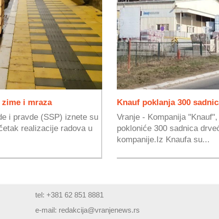
 zime i mraza
Knauf poklanja 300 sadnic
e i pravde (SSP) iznete su
Vranje - Kompanija "Knauf", 
etak realizacije radova u
pokloniće 300 sadnica drveća
kompanije.Iz Knaufa su...
tel: +381 62 851 8881
e-mail:
redakcija@vranjenews.rs