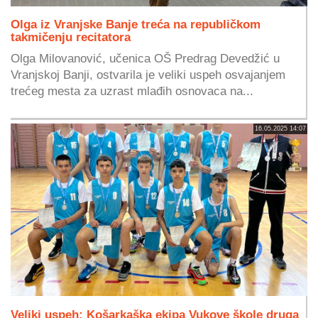
Olga iz Vranjske Banje treća na republičkom
takmičenju recitatora
Olga Milovanović, učenica OŠ Predrag Devedžić u
Vranjskoj Banji, ostvarila je veliki uspeh osvajanjem
trećeg mesta za uzrast mlađih osnovaca na...
16.05.2025 14:07
Veliki uspeh: Košarkaška ekipa Vukove škole druga