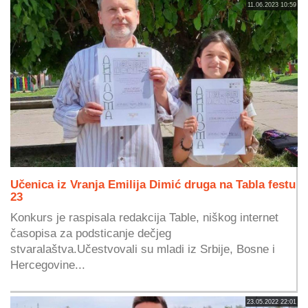
11.06.2023 10:59
Učenica iz Vranja Emilija Dimić druga na Tabla festu
23
Konkurs je raspisala redakcija Table, niškog internet
časopisa za podsticanje dečjeg
stvaralaštva.Učestvovali su mladi iz Srbije, Bosne i
Hercegovine...
23.05.2022 22:01