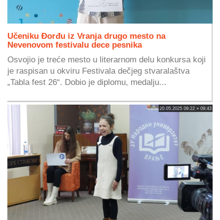
Učeniku Đorđu iz Vranja drugo mesto na
Nevenovom festivalu dece pesnika
Osvojio je treće mesto u literarnom delu konkursa koji
je raspisan u okviru Festivala dečjeg stvaralaštva
„Tabla fest 26“. Dobio je diplomu, medalju...
20.05.2025 09:22 » 09:43