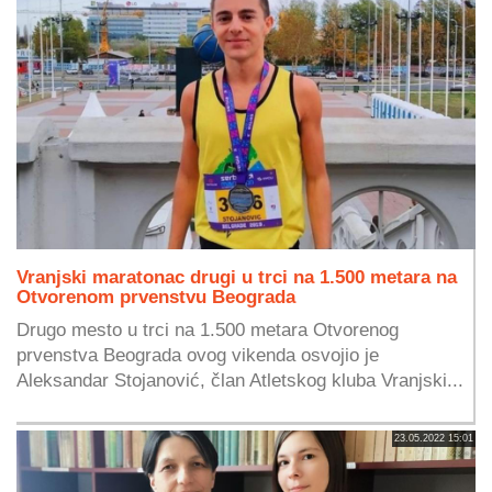
Vranjski maratonac drugi u trci na 1.500 metara na
Otvorenom prvenstvu Beograda
Drugo mesto u trci na 1.500 metara Otvorenog
prvenstva Beograda ovog vikenda osvojio je
Aleksandar Stojanović, član Atletskog kluba Vranjski...
23.05.2022 15:01