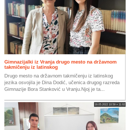
Gimnazijalki iz Vranja drugo mesto na državnom
takmičenju iz latinskog
Drugo mesto na državnom takmičenju iz latinskog
jezika osvojila je Dina Dodić, učenica drugog razreda
Gimnazije Bora Stanković u Vranju.Njoj je ta...
19.05.2022 10:59 » 11:02