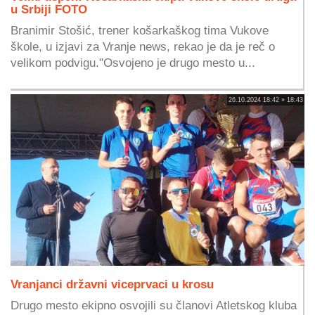
u Srbiji FOTO
Branimir Stošić, trener košarkaškog tima Vukove
škole, u izjavi za Vranje news, rekao je da je reč o
velikom podvigu."Osvojeno je drugo mesto u...
26.10.2024 18:42 » 18:43
Vranjanci državni viceprvaci u krosu
Drugo mesto ekipno osvojili su članovi Atletskog kluba