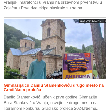
Vranjski maratonci u Vranju na državnom prvenstvu u
Zaječaru.Prve dve ekipe plasirale su se na...
21.06.2024 13:22 » 14:40
Gimnazijalcu Danilu Stamenkoviću drugo mesto na
Gradiškom proleću
Danilo Stamenković, učenik prve godine Gimnazije
Bora Stanković u Vranju, osvojio je drugo mesto na
literarnom konkursu Gradiško proleće 2024.Njemu...