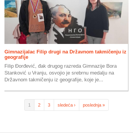
Gimnazijalac Filip drugi na Državnom takmičenju iz
geografije
Filip Đorđević, đak drugog razreda Gimnazije Bora
Stanković u Vranju, osvojio je srebrnu medalju na
Državnom takmičenju iz geografije, koje je...
1
2
3
sledeća ›
poslednja »