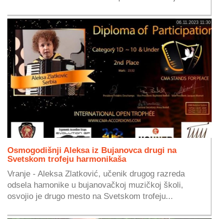
06.11.2023 11:30
Osmogodišnji Aleksa iz Bujanovca drugi na
Svetskom trofeju harmonikaša
Vranje - Aleksa Zlatković, učenik drugog razreda
odsela hamonike u bujanovačkoj muzičkoj školi,
osvojio je drugo mesto na Svetskom trofeju...