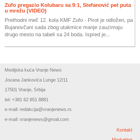
Zufo pregazio Kolubaru sa 9:1, Stefanović pet puta
u mrežu (VIDEO)
Prethodni meč 12. kola KMF Zufo - Pirot je odložen, pa
Bujanovčani sada zbog utakmice manje zauzimaju
drugo mesto na tabeli sa 24 boda. Ispred je...
Medijska kuća Vranje News
Jovana Jankovića Lunge 12/11
17501 Vranje, Srbija
tel: +381 62 851 8881
e-mail:
redakcija@vranjenews.rs
e-mail:
vranjenews@gmail.com
Kontakt
Marketing