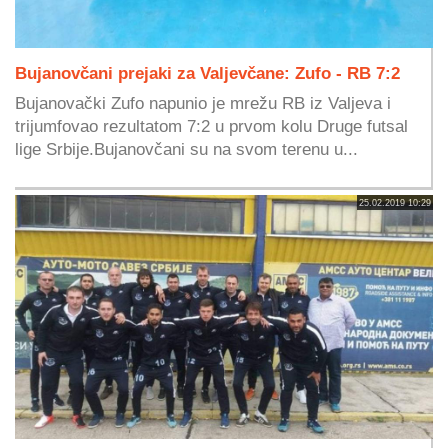
Bujanovčani prejaki za Valjevčane: Zufo - RB 7:2
Bujanovački Zufo napunio je mrežu RB iz Valjeva i
trijumfovao rezultatom 7:2 u prvom kolu Druge futsal
lige Srbije.Bujanovčani su na svom terenu u...
25.02.2019 10:29