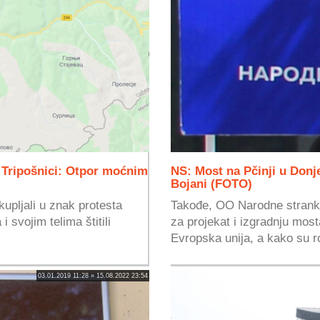
a Tripošnici: Otpor moćnim
NS: Most na Pčinji u Donj
Bojani (FOTO)
kupljali u znak protesta
Takođe, OO Narodne stranke
i svojim telima štitili
za projekat i izgradnju most
Evropska unija, a kako su ro
03.01.2019 11:28 » 15.08.2022 23:54