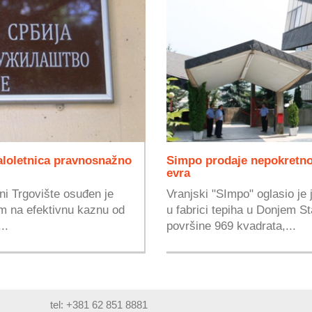
loletnica pravnosnažno
Simpo prodaje nepokretnos
evra
ini Trgovište osuđen je
Vranjski "SImpo" oglasio je
 na efektivnu kaznu od
u fabrici tepiha u Donjem St
..
površine 969 kvadrata,...
tel: +381 62 851 8881