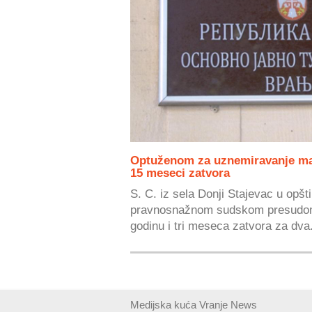
Optuženom za uznemiravanje ma
15 meseci zatvora
S. C. iz sela Donji Stajevac u opšt
pravnosnažnom sudskom presudom
godinu i tri meseca zatvora za dva.
Medijska kuća Vranje News