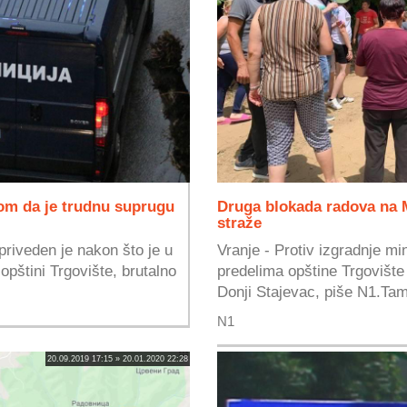
om da je trudnu suprugu
Druga blokada radova na M
straže
riveden je nakon što je u
Vranje - Protiv izgradnje mi
opštini Trgovište, brutalno
predelima opštine Trgovište
Donji Stajevac, piše N1.Tamo
N1
20.09.2019 17:15 » 20.01.2020 22:28