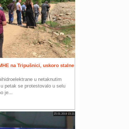
HE na Tripušnici, uskoro stalne
nihidroelektrane u netaknutim
 u petak se protestovalo u selu
 je...
25.01.2019 15:21