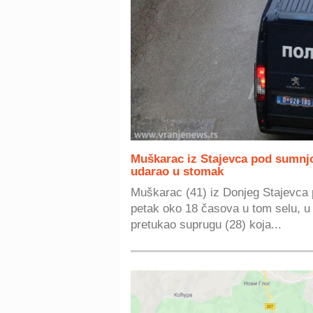
Muškarac iz Stajevca pod sumnj
udarao u stomak
Muškarac (41) iz Donjeg Stajevca p
petak oko 18 časova u tom selu, u 
pretukao suprugu (28) koja...