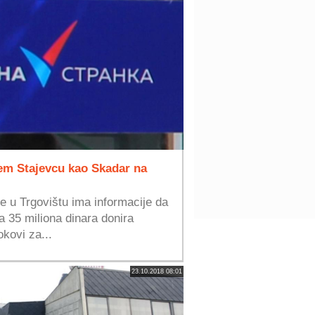
em Stajevcu kao Skadar na
 u Trgovištu ima informacije da
a 35 miliona dinara donira
kovi za...
23.10.2018 08:01