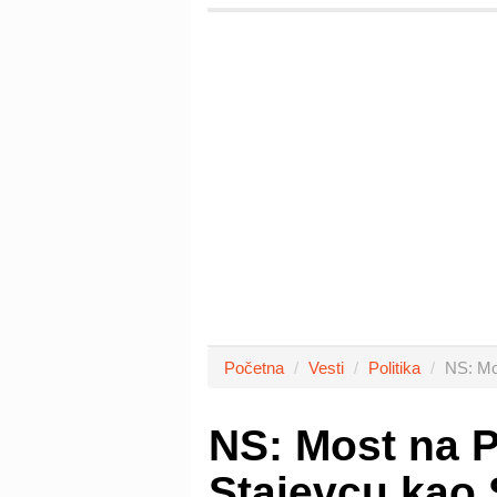
Početna
Vesti
Politika
NS: Mo
NS: Most na P
Stajevcu kao 