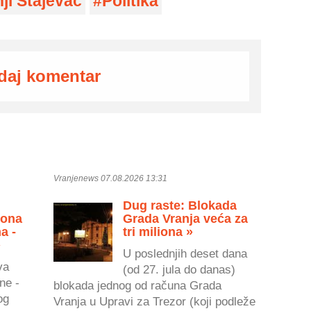
ji Stajevac
Politika
daj komentar
Vranjenews 07.08.2026 13:31
Dug raste: Blokada
zona
Grada Vranja veća za
a -
tri miliona »
»
U poslednjih deset dana
va
(od 27. jula do danas)
ne -
blokada jednog od računa Grada
og
Vranja u Upravi za Trezor (koji podleže