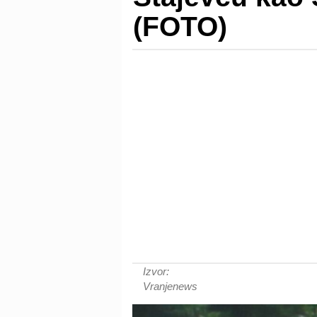
(FOTO)
Izvor:
Vranjenews