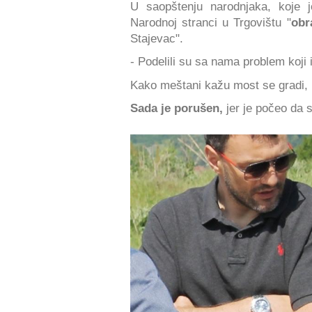
U saopštenju narodnjaka, koje 
Narodnoj stranci u Trgovištu "
obr
Stajevac".
- Podelili su sa nama problem koji
Kako meštani kažu most se gradi,
Sada je porušen,
jer je počeo da 