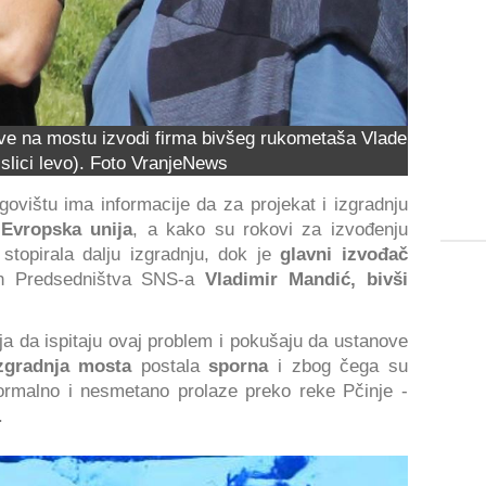
ove na mostu izvodi firma bivšeg rukometaša Vlade
slici levo). Foto VranjeNews
vištu ima informacije da za projekat i izgradnju
 Evropska unija
, a kako su rokovi za izvođenju
 stopirala dalju izgradnju, dok je
glavni izvođač
an Predsedništva SNS-a
Vladimir Mandić, bivši
ija da ispitaju ovaj problem i pokušaju da ustanove
izgradnja mosta
postala
sporna
i zbog čega su
ormalno i nesmetano prolaze preko reke Pčinje -
.