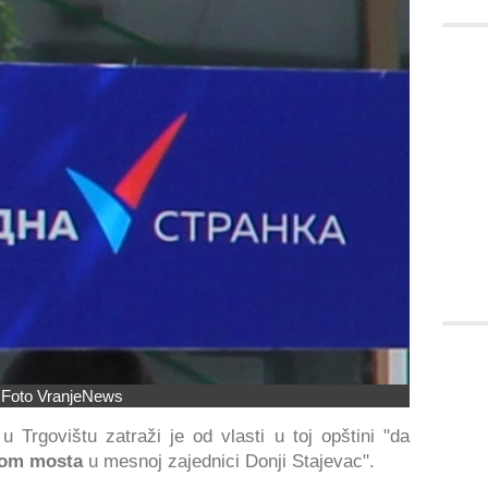
Foto VranjeNews
 Trgovištu zatraži je od vlasti u toj opštini "da
jom mosta
u mesnoj zajednici Donji Stajevac".