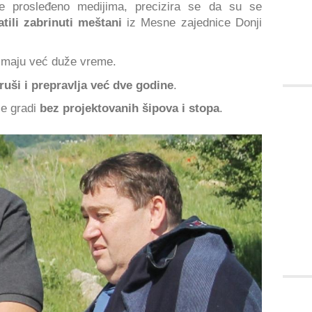
je prosleđeno medijima, precizira se da su se
atili zabrinuti meštani
iz Mesne zajednice Donji
 imaju već duže vreme.
ruši i prepravlja već dve godine
.
se gradi
bez projektovanih šipova i stopa
.