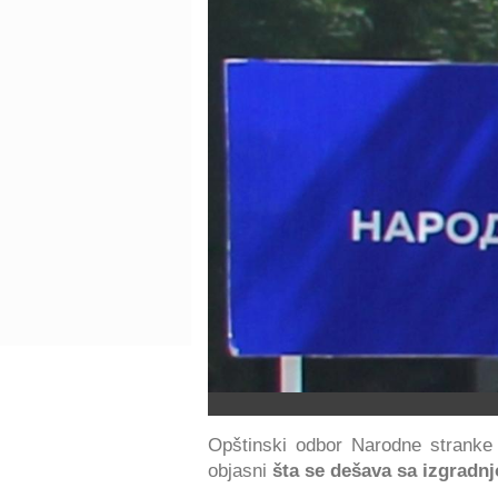
Opštinski odbor Narodne stranke u
objasni
šta se dešava sa izgradn