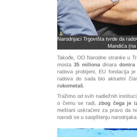
Narodnjaci Trgovišta tvrde da rad
Mandića (na 
Takođe, OO Narodne stranke u Trgo
mosta
35 miliona
dinara
donira
radova probijeni, EU fondacija je
radova do sada bio aktuelni čl
rukometaš
.
Tražimo od svih nadležnih instituc
o čemu se radi,
zbog čega je 
meštani uskraćeni za pravo da n
navodi se u saopštenju narodnjaka