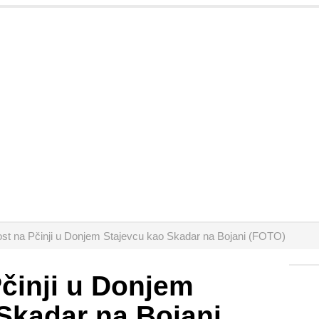
st na Pčinji u Donjem Stajevcu kao Skadar na Bojani (FOTO)
činji u Donjem
Skadar na Bojani