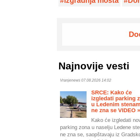
izgradnja mosta
Don
Do
Najnovije vesti
Vranjenews 07.08.2026 14:02
SRCE: Kako će
izgledati parking 
u Ledenim stenam
ne zna se VIDEO 
Kako će izgledati no
parking zona u naselju Ledene ste
ne zna se, saopštavaju iz Gradsk