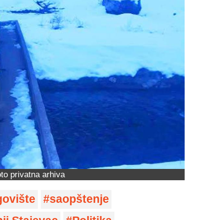
to privatna arhiva
govište
saopštenje