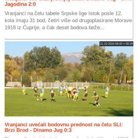
Jagodina 2:0
Vranjanci na čelu tabele Srpske lige Istok posle 12.
kola imaju 31 bod, četiri više od drugoplasirane Morave
1918 iz Ćuprije, a čak deset bodova beže...
21.10.2024 08:00 » 08:28
Vranjanci uvećali bodovnu prednost na čelu SLI:
Brzi Brod - Dinamo Jug 0:3