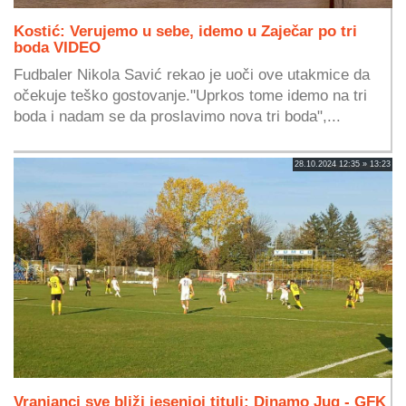
Kostić: Verujemo u sebe, idemo u Zaječar po tri
boda VIDEO
Fudbaler Nikola Savić rekao je uoči ove utakmice da
očekuje teško gostovanje."Uprkos tome idemo na tri
boda i nadam se da proslavimo nova tri boda",...
28.10.2024 12:35 » 13:23
Vranjanci sve bliži jesenjoj tituli: Dinamo Jug - GFK