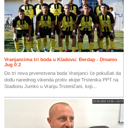
Vranjancima tri boda u Kladovu: Đerdap - Dinamo
Jug 0:2
Do tri nova prvenstvena boda Vranjanci će pokušati da
dođu narednog vikenda protiv ekipe Trstenika PPT na
Stadionu Jumko u Vranju.Trsteničani, koji...
20.09.2024 13:56 » 13:57