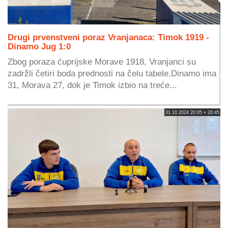
Drugi prvenstveni poraz Vranjanaca: Timok 1919 -
Dinamo Jug 1:0
Zbog poraza ćuprijske Morave 1918, Vranjanci su
zadržli četiri boda prednosti na čelu tabele.Dinamo ima
31, Morava 27, dok je Timok izbio na treće...
31.10.2024 20:05 » 20:45