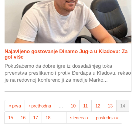
Najavljeno gostovanje Dinamo Jug-a u Kladovu: Za
gol više
Pokušaćemo da dobre igre iz dosadašnjeg toka
prvenstva preslikamo i protiv Đerdapa u Kladovu, rekao
je na redovnoj konferenciji za medije Marko...
« prva
‹ prethodna
…
10
11
12
13
14
15
16
17
18
…
sledeća ›
poslednja »