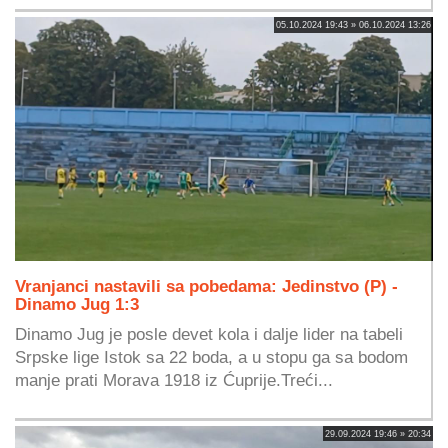
05.10.2024 19:43 » 06.10.2024 13:26
Vranjanci nastavili sa pobedama: Jedinstvo (P) -
Dinamo Jug 1:3
Dinamo Jug je posle devet kola i dalje lider na tabeli
Srpske lige Istok sa 22 boda, a u stopu ga sa bodom
manje prati Morava 1918 iz Ćuprije.Treći...
29.09.2024 19:46 » 20:34