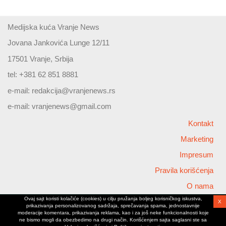
Medijska kuća Vranje News
Jovana Jankovića Lunge 12/11
17501 Vranje, Srbija
tel: +381 62 851 8881
e-mail:
redakcija@vranjenews.rs
e-mail:
vranjenews@gmail.com
Kontakt
Marketing
Impresum
Pravila korišćenja
O nama
Ovaj sajt koristi kolačiće (cookies) u cilju pružanja boljeg korisničkog iskustva,
X
Copyright © 2026 Vranjenews
prikazivanja personalizovanog sadržaja, sprečavanja spama, jednostavnije
All rights reserved
moderacije komentara, prikazivanja reklama, kao i za još neke funkcionalnosti koje
ne bismo mogli da obezbedimo na drugi način. Korišćenjem sajta saglasni ste sa
www.vranjenews.rs