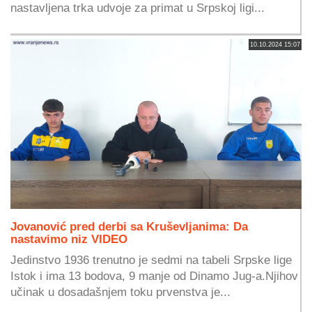
nastavljena trka udvoje za primat u Srpskoj ligi...
10.10.2024 15:07
Jovanović pred derbi sa Kruševljanima: Da
nastavimo niz VIDEO
Jedinstvo 1936 trenutno je sedmi na tabeli Srpske lige
Istok i ima 13 bodova, 9 manje od Dinamo Jug-a.Njihov
učinak u dosadašnjem toku prvenstva je...