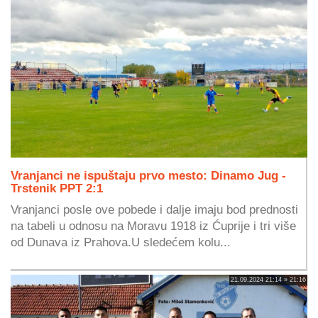
Vranjanci ne ispuštaju prvo mesto: Dinamo Jug -
Trstenik PPT 2:1
Vranjanci posle ove pobede i dalje imaju bod prednosti
na tabeli u odnosu na Moravu 1918 iz Ćuprije i tri više
od Dunava iz Prahova.U sledećem kolu...
21.09.2024 21:14 » 21:16