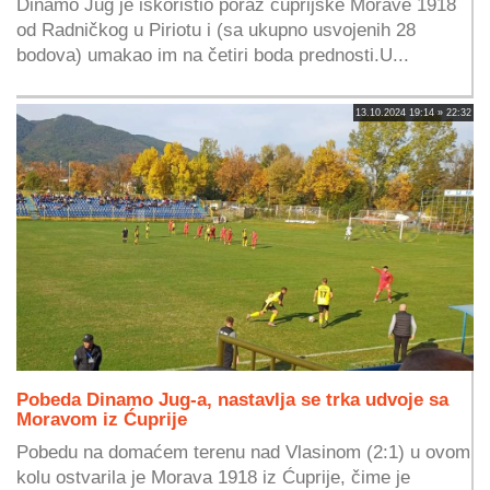
Dinamo Jug je iskoristio poraz ćuprijske Morave 1918
od Radničkog u Piriotu i (sa ukupno usvojenih 28
bodova) umakao im na četiri boda prednosti.U...
13.10.2024 19:14 » 22:32
Pobeda Dinamo Jug-a, nastavlja se trka udvoje sa
Moravom iz Ćuprije
Pobedu na domaćem terenu nad Vlasinom (2:1) u ovom
kolu ostvarila je Morava 1918 iz Ćuprije, čime je