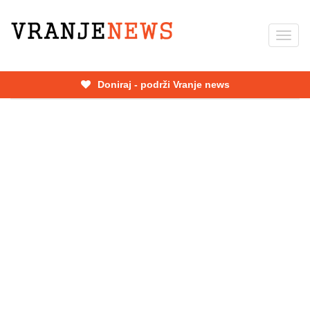
Skip
to
Toggl
main
navig
content
Doniraj - podrži Vranje news